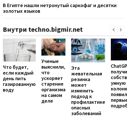
В Египте нашли нетронутый саркофаг и десятки
золотых языков
Внутри techno.bigmir.net
Ученые
ChatG
выяснили,
Что будет,
Эта
получ
что
если каждый
жевательная
собст
ускоряет
день пить
резинка
умную
старение
газированную
может
колонк
организма
воду
изменить
появил
на самом
подход к
первы
деле
профилактике
подро
опасных
заболеваний