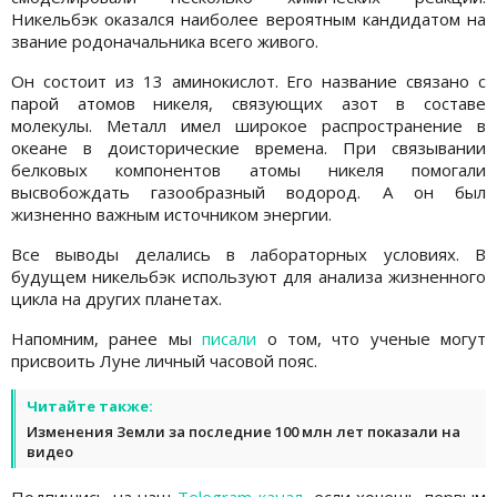
Никельбэк оказался наиболее вероятным кандидатом на
звание родоначальника всего живого.
Он состоит из 13 аминокислот. Его название связано с
парой атомов никеля, связующих азот в составе
молекулы. Металл имел широкое распространение в
океане в доисторические времена. При связывании
белковых компонентов атомы никеля помогали
высвобождать газообразный водород. А он был
жизненно важным источником энергии.
Все выводы делались в лабораторных условиях. В
будущем никельбэк используют для анализа жизненного
цикла на других планетах.
Напомним, ранее мы
писали
о том, что ученые могут
присвоить Луне личный часовой пояс.
Читайте также:
Изменения Земли за последние 100 млн лет показали на
видео
Подпишись на наш
Telegram-канал
, если хочешь первым