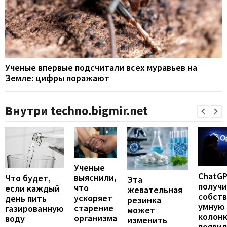
Ученые впервые подсчитали всех муравьев на
Земле: цифры поражают
Внутри techno.bigmir.net
Ученые
ChatG
выяснили,
Что будет,
Эта
получ
что
если каждый
жевательная
собст
ускоряет
день пить
резинка
умную
старение
газированную
может
колонк
организма
воду
изменить
появил