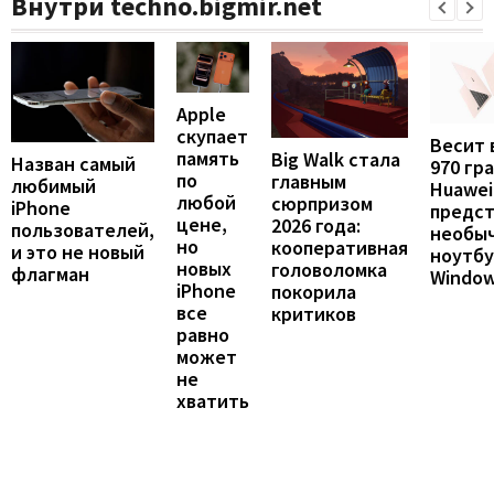
Внутри techno.bigmir.net
Apple
скупает
Весит 
память
Big Walk стала
Назван самый
970 гр
по
главным
любимый
Huawei
любой
сюрпризом
iPhone
предст
цене,
2026 года:
пользователей,
необы
но
кооперативная
и это не новый
ноутбу
новых
головоломка
флагман
Windo
iPhone
покорила
все
критиков
равно
может
не
хватить