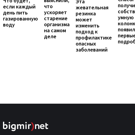
выяснили,
Что будет,
Эта
получ
что
если каждый
жевательная
собст
ускоряет
день пить
резинка
умную
старение
газированную
может
колонк
организма
воду
изменить
появил
на самом
подход к
первы
деле
профилактике
подро
опасных
заболеваний