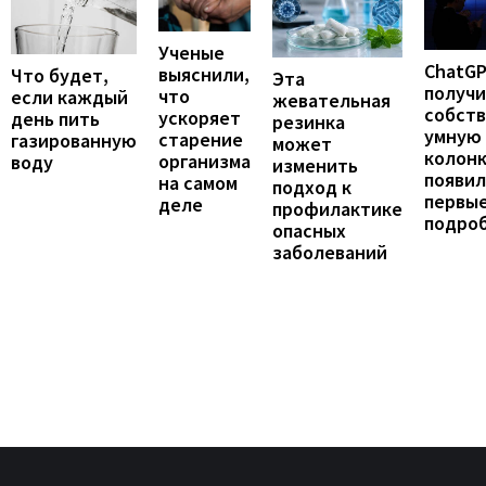
Ученые
ChatG
выяснили,
Что будет,
Эта
получ
что
если каждый
жевательная
собст
ускоряет
день пить
резинка
умную
старение
газированную
может
колонк
организма
воду
изменить
появил
на самом
подход к
первы
деле
профилактике
подро
опасных
заболеваний