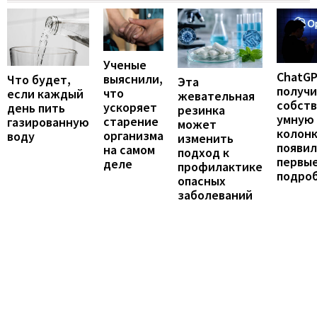
Ученые
ChatG
выяснили,
Что будет,
Эта
получ
что
если каждый
жевательная
собст
ускоряет
день пить
резинка
умную
старение
газированную
может
колонк
организма
воду
изменить
появил
на самом
подход к
первы
деле
профилактике
подро
опасных
заболеваний