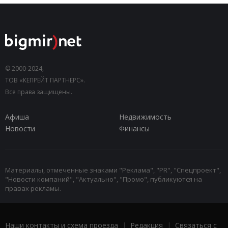
© 2000-2024,
ТОВ «КЕПРЕЙТ ПАРТНЕРС».
Все права защищены.
Афиша
Недвижимость
Новости
Финансы
Материалы, отмеченные знаками "Реклама", "PR", "Спецпроект",
"Новости компаний", "Актуально", "Промо", публикуются на
правах рекламы.
Наши контакты и схема проезда
|
Редакция
|
Связаться с