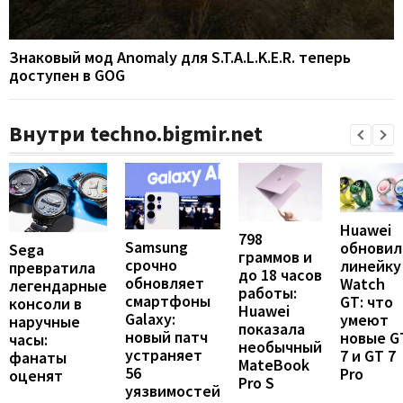
Знаковый мод Anomaly для S.T.A.L.K.E.R. теперь
доступен в GOG
Внутри techno.bigmir.net
Huawei
798
Samsung
обновил
Sega
граммов и
срочно
линейку
превратила
до 18 часов
обновляет
Watch
легендарные
работы:
смартфоны
GT: что
консоли в
Huawei
Galaxy:
умеют
наручные
показала
новый патч
новые G
часы:
необычный
устраняет
7 и GT 7
фанаты
MateBook
56
Pro
оценят
Pro S
уязвимостей