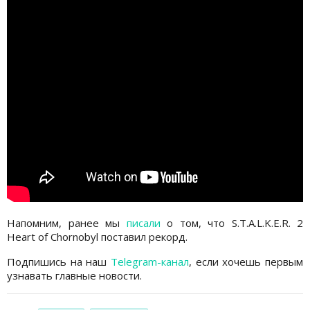
Напомним, ранее мы
писали
о том, что S.T.A.L.K.E.R. 2
Heart of Chornobyl поставил рекорд.
Подпишись на наш
Telegram-канал
, если хочешь первым
узнавать главные новости.