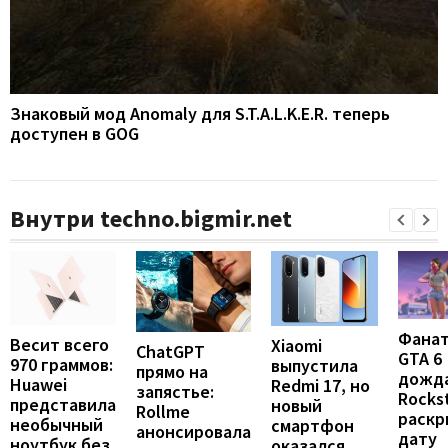
Знаковый мод Anomaly для S.T.A.L.K.E.R. теперь
доступен в GOG
Внутри techno.bigmir.net
Фана
Весит всего
Xiaomi
ChatGPT
GTA 6
970 граммов:
выпустила
прямо на
дожда
Huawei
Redmi 17, но
запястье:
Rocks
представила
новый
Rollme
раскр
необычный
смартфон
анонсировала
дату
ноутбук без
оказался