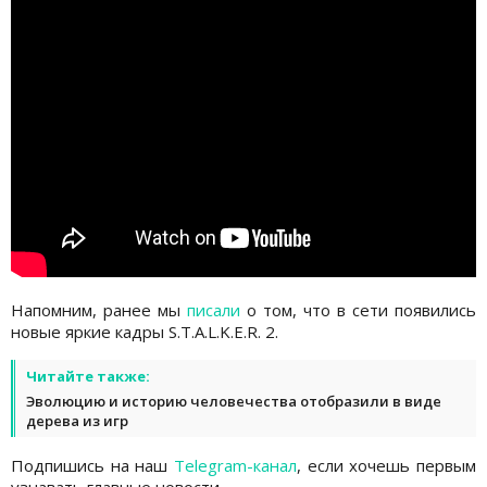
Напомним, ранее мы
писали
о том, что в сети появились
новые яркие кадры S.T.A.L.K.E.R. 2.
Читайте также:
Эволюцию и историю человечества отобразили в виде
дерева из игр
Подпишись на наш
Telegram-канал
, если хочешь первым
узнавать главные новости.