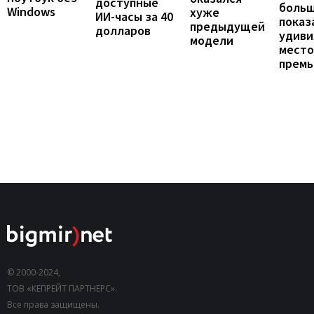
доступные
больш
Windows
хуже
ИИ-часы за 40
показ
предыдущей
долларов
удиви
модели
мест
прем
© 2000-2024,
ТОВ «КЕПРЕЙТ ПАРТНЕРС».
Все права защищены.