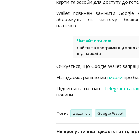
карти та засоби для доступу до гот
Wallet повинен замінити Google 
збережуть як систему безкон
платежів.
Читайте також:
Сайти та програми відмовля
від паролів
Очікується, що Google Wallet запрац
Нагадаємо, раніше ми
писали
про бла
Підпишись на наш
Telegram-кана
новини.
Теги:
додаток
Google Wallet
Не пропусти інші цікаві статті, пі