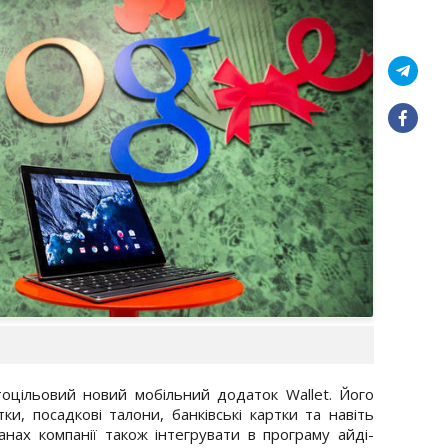
тоцільовий новий мобільний додаток Wallet. Його
ки, посадкові талони, банківські картки та навіть
анах компанії також інтегрувати в програму айді-