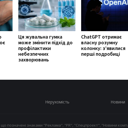
о
Ця жувальна гумка
ChatGPT отримає
ює
може змінити підхід до
власну розумну
профілактики
колонку: з’явилися
небезпечних
перші подробиці
захворювань
Нерухомість
Новини
 що позначені знаками "Реклама", "PR", "Спецпроект", "Новини компа