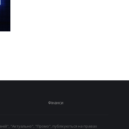
Шість смартфонів за рік:
Оголошено
Nothing готує
найулюбленіший iPh
наймасштабніший
серед користувачів, 
запуск у своїй історії
не новий флагман
Фінанси
ній", "Актуально", "Промо", публікуються на правах