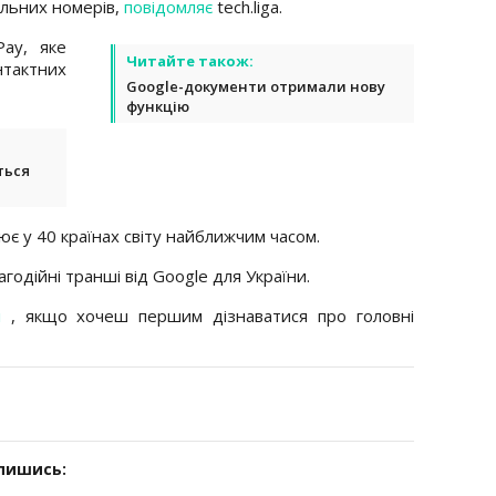
ельних номерів,
повідомляє
tech.liga.
Pay, яке
Читайте також:
тактних
Google-документи отримали нову
функцію
ться
ює у 40 країнах світу найближчим часом.
годійні транші від Google для України.
л
, якщо хочеш першим дізнаватися про головні
дпишись: