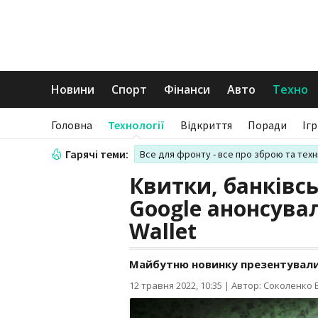
Новини
Спорт
Фінанси
Авто
Техно
Головна
Технології
Відкриття
Поради
Іг
Гарячі теми:
Все для фронту - все про зброю та техн
Квитки, банківсь
Google анонсува
Wallet
Майбутню новинку презентували н
12 травня 2022, 10:35
|
Автор: Соколенко В