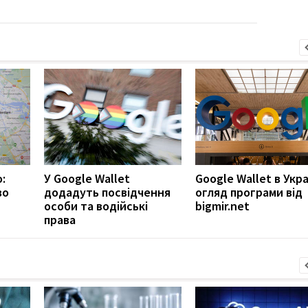
:
У Google Wallet
Google Wallet в Укра
во
додадуть посвідчення
огляд програми від
особи та водійські
bigmir.net
права