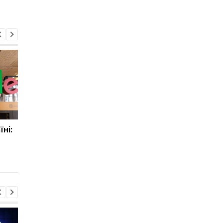
їні:
Google запускає Wallet в
Україна стане
Україні: що це таке
учасником проекту I
Wallet