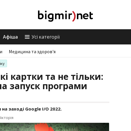
Афіша
Усі категорії
ри
Медицина та здоров'я
іку
кі картки та не тільки:
ла запуск програми
а заході Google I/O 2022.
ікторія