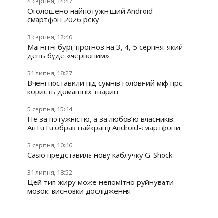
4 серпня, 14:47
Оголошено найпотужніший Android-
смартфон 2026 року
3 серпня, 12:40
Магнітні бурі, прогноз на 3, 4, 5 серпня: який
день буде «червоним»
31 липня, 18:27
Вчені поставили під сумнів головний міф про
користь домашніх тварин
5 серпня, 15:44
Не за потужністю, а за любов’ю власників:
AnTuTu обрав найкращі Android-смартфони
3 серпня, 10:46
Casio представила нову каблучку G-Shock
31 липня, 18:52
Цей тип жиру може непомітно руйнувати
мозок: висновки дослідження