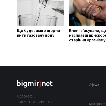
Що буде, якщо щодня
Вчені з’ясували, щ
пити газовану воду
насправді прискор
старіння організму
Афіша
© 2000-2024,
ТОВ "КЕПРЕЙТ ПАРТНЕРС".
Матеріали,