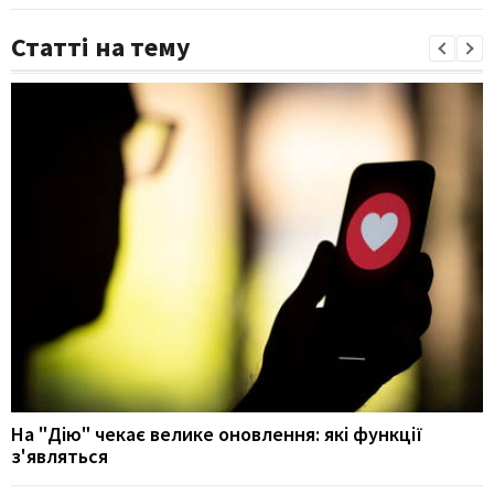
Статті на тему
На "Дію" чекає велике оновлення: які функції
з'являться