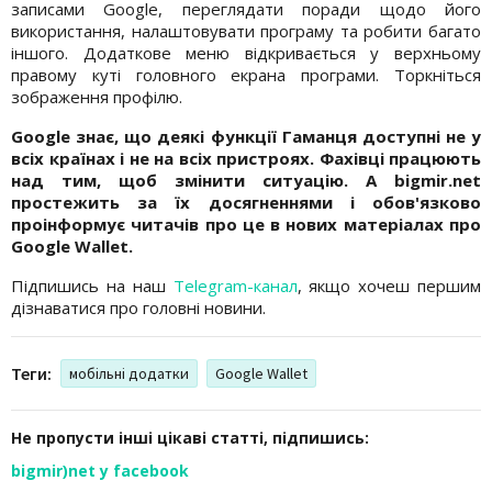
записами Google, переглядати поради щодо його
використання, налаштовувати програму та робити багато
іншого. Додаткове меню відкривається у верхньому
правому куті головного екрана програми. Торкніться
зображення профілю.
Google знає, що деякі функції Гаманця доступні не у
всіх країнах і не на всіх пристроях. Фахівці працюють
над тим, щоб змінити ситуацію. А bigmir.net
простежить за їх досягненнями і обов'язково
проінформує читачів про це в нових матеріалах про
Google Wallet.
Підпишись на наш
Telegram-канал
, якщо хочеш першим
дізнаватися про головні новини.
Теги:
мобільні додатки
Google Wallet
Не пропусти інші цікаві статті, підпишись:
bigmir)net у facebook