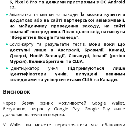
6, Pixel 6 Pro та деякими пристроями з ОС Android
12.
Авіаквитки та квитки на заходи.
Їх можна купити в
додатках або на сайті партнерської авіакомпанії,
на майданчику проведення заходу, на сайті
компанії-посередника. Після цього слід натиснути
"Зберегти в Google Гаманець".
Covid-карту та результати тестів.
Вони поки що
доступні лише в Австралії, Бразилії, Канаді,
Джерсі, Новій Зеландії, Сінгапурі, Іспанії (регіон
Мурсія), Великобританії та США.
Ідентифікатор учня.
Підтримуються лише
ідентифікатори учнів, випущені певними
коледжами та університетами США та Канади.
Висновок
Через безліч різних можливостей Google Wallet,
безумовно, виграє у Google Pay. Google Pay лише
дозволяв оплачувати покупки.
У Wallet ви можете переключатися між обліковими