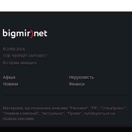
© 2000-2024,
ТОВ "КЕПРЕЙТ ПАРТНЕРС".
Всі права захищені.
Афіша
Нерухомість
Новини
Фінанси
Матеріали, що позначені знаками "Реклама", "PR", "Спецпроект",
"Новини компаній", "Актуально", "Промо", публікуються на
правах реклами.