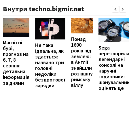
Внутри techno.bigmir.net
Понад
Магнітні
1600
Не така
Sega
бурі,
років під
ідеальна, як
перетворил
прогноз на
землею:
здається:
легендарні
6, 7, 8
в Англії
названо три
консолі на
серпня:
знайшли
головні
наручні
детальна
розкішну
недоліки
годинники:
інформація
римську
бездротової
шанувальни
за днями
віллу
зарядки
оцінять це