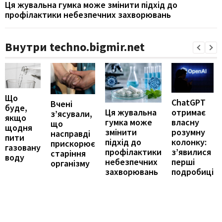
Ця жувальна гумка може змінити підхід до
профілактики небезпечних захворювань
Внутри techno.bigmir.net
Що
ChatGPT
Вчені
буде,
отримає
Ця жувальна
з’ясували,
якщо
власну
гумка може
що
щодня
розумну
змінити
насправді
пити
колонку:
підхід до
прискорює
газовану
з’явилися
профілактики
старіння
воду
перші
небезпечних
організму
подробиці
захворювань