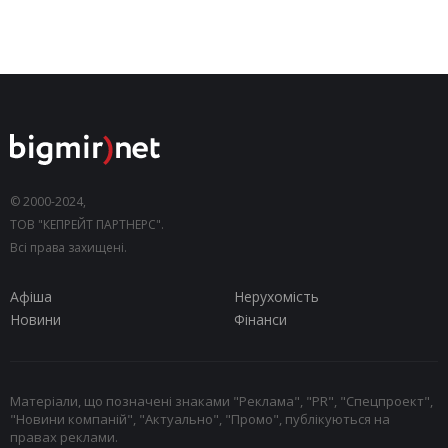
© 2000-2024,
ТОВ "КЕПРЕЙТ ПАРТНЕРС".
Всі права захищені.
Афіша
Нерухомість
Новини
Фінанси
Матеріали, що позначені знаками "Реклама", "PR", "Спецпроект",
"Новини компаній", "Актуально", "Промо", публікуються на
правах реклами.