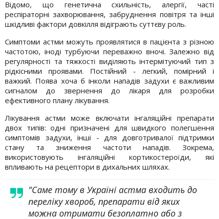
Відомо, що генетична схильність, алергії, часті
респіраторні захворювання, забруднення повітря та інші
шкідливі фактори довкілля відіграють суттєву роль.
Симптоми астми можуть проявлятися в пацієнта з різною
частотою, іноді турбуючи переважно вночі. Залежно від
регулярності та тяжкості виділяють інтермітуючий тип з
рідкісними проявами. Постійний - легкий, помірний і
важкий. Поява хоча б інколи нападів задухи є важливим
сигналом до звернення до лікаря для розробки
ефективного плану лікування.
Лікування астми може включати інгаляційні препарати
двох типів: одні призначені для швидкого полегшення
симптомів задухи, інші - для довготривалої підтримки
стану та зниження частоти нападів. Зокрема,
використовують інгаляційні кортикостероїди, які
впливають на рецептори в дихальних шляхах.
"Саме тому в Україні астма входить до
переліку хвороб, препарати від яких
можна отримати безоплатно або з