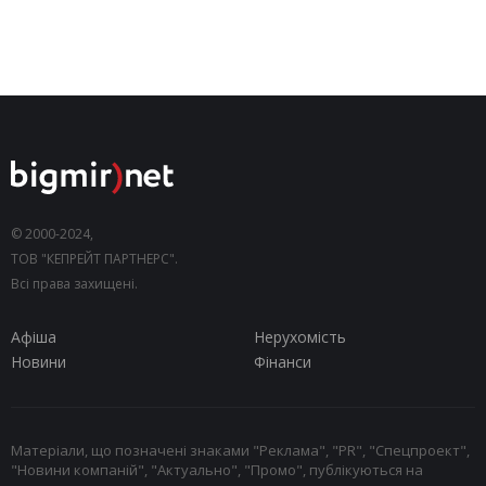
© 2000-2024,
ТОВ "КЕПРЕЙТ ПАРТНЕРС".
Всі права захищені.
Афіша
Нерухомість
Новини
Фінанси
Матеріали, що позначені знаками "Реклама", "PR", "Спецпроект",
"Новини компаній", "Актуально", "Промо", публікуються на