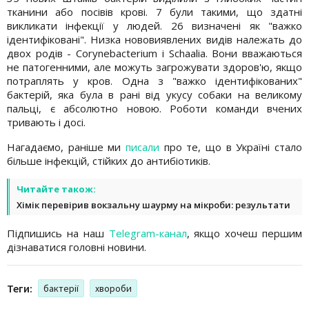
тканини або посівів крові. 7 були такими, що здатні
викликати інфекції у людей. 26 визначені як "важко
ідентифіковані". Низка нововиявлених видів належать до
двох родів - Corynebacterium і Schaalia. Вони вважаються
не патогенними, але можуть загрожувати здоров'ю, якщо
потраплять у кров. Одна з "важко ідентифікованих"
бактерій, яка була в рані від укусу собаки на великому
пальці, є абсолютно новою. Роботи команди вчених
тривають і досі.
Нагадаємо, раніше ми
писали
про те, що в Україні стало
більше інфекцій, стійких до антибіотиків.
Читайте також:
Хімік перевірив вокзальну шаурму на мікроби: результати
Підпишись на наш
Telegram-канал
, якщо хочеш першим
дізнаватися головні новини.
Теги:
бактерії
хвороби