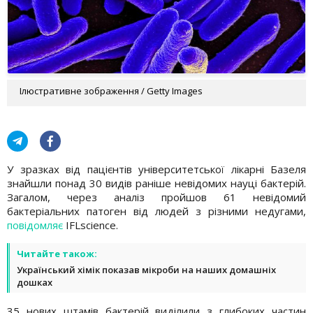
Ілюстративне зображення / Getty Images
У зразках від пацієнтів університетської лікарні Базеля
знайшли понад 30 видів раніше невідомих науці бактерій.
Загалом, через аналіз пройшов 61 невідомий
бактеріальних патоген від людей з різними недугами,
повідомляє
IFLscience.
Читайте також:
Український хімік показав мікроби на наших домашніх
дошках
35 нових штамів бактерій виділили з глибоких частин