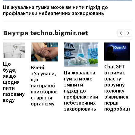
Ця жувальна гумка може змінити підхід до
профілактики небезпечних захворювань
Внутри techno.bigmir.net
Що
ChatGPT
Вчені
буде,
отримає
Ця жувальна
з’ясували,
якщо
власну
гумка може
що
щодня
розумну
змінити
насправді
пити
колонку:
підхід до
прискорює
газовану
з’явилися
профілактики
старіння
воду
перші
небезпечних
організму
подробиці
захворювань