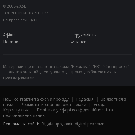
© 2000-2024,
ТОВ "КЕПРЕЙТ ПАРТНЕРС".
Всі права захищені.
Афіша
Нерухомість
Новини
Фінанси
Матеріали, що позначені знаками "Реклама", "PR", "Спецпроект",
"Новини компаній", "Актуально", "Промо", публікуються на
правах реклами.
Наші контакти та схема проїзду
|
Редакція
|
Зв'язатися з
нами
|
Розмістити свої відеоматеріали
|
Угода
Користувача
|
Політика у сфері конфіденційності та
персональних даних
Реклама на сайті:
Відділ продажів digital реклами