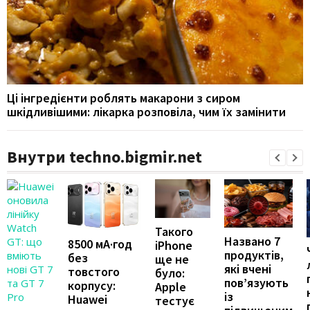
Ці інгредієнти роблять макарони з сиром
шкідливішими: лікарка розповіла, чим їх замінити
Внутри techno.bigmir.net
Такого
Названо 7
8500 мА·год
iPhone
продуктів,
без
ще не
які вчені
товстого
було:
пов’язують
корпусу:
Apple
із
Huawei
тестує