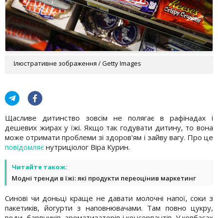
Ілюстративне зображення / Getty Images
Щасливе дитинство зовсім не полягає в рафінадах і
дешевих жирах у їжі. Якщо так годувати дитину, то вона
може отримати проблеми зі здоров'ям і зайву вагу. Про це
повідомляє
нутриціолог Віра Курин.
Читайте також:
Модні тренди в їжі: які продукти переоцінив маркетинг
Синові чи доньці краще не давати молочні напої, соки з
пакетиків, йогурти з наповнювачами. Там повно цукру,
води, барвників, ароматизаторів і консервантів. У ковбасах