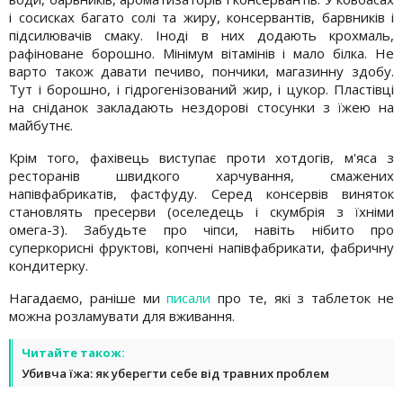
і сосисках багато солі та жиру, консервантів, барвників і
підсилювачів смаку. Іноді в них додають крохмаль,
рафіноване борошно. Мінімум вітамінів і мало білка. Не
варто також давати печиво, пончики, магазинну здобу.
Тут і борошно, і гідрогенізований жир, і цукор. Пластівці
на сніданок закладають нездорові стосунки з їжею на
майбутнє.
Крім того, фахівець виступає проти хотдогів, м'яса з
ресторанів швидкого харчування, смажених
напівфабрикатів, фастфуду. Серед консервів виняток
становлять пресерви (оселедець і скумбрія з їхніми
омега-3). Забудьте про чіпси, навіть нібито про
суперкорисні фруктові, копчені напівфабрикати, фабричну
кондитерку.
Нагадаємо, раніше ми
писали
про те, які з таблеток не
можна розламувати для вживання.
Читайте також:
Убивча їжа: як уберегти себе від травних проблем