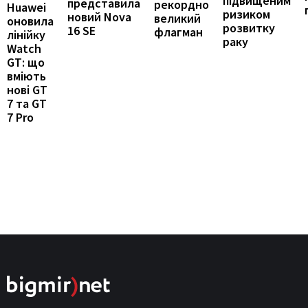
підвищеним
представила
рекордно
Huawei
ризиком
новий Nova
великий
оновила
розвитку
16 SE
флагман
лінійку
раку
Watch
GT: що
вміють
нові GT
7 та GT
7 Pro