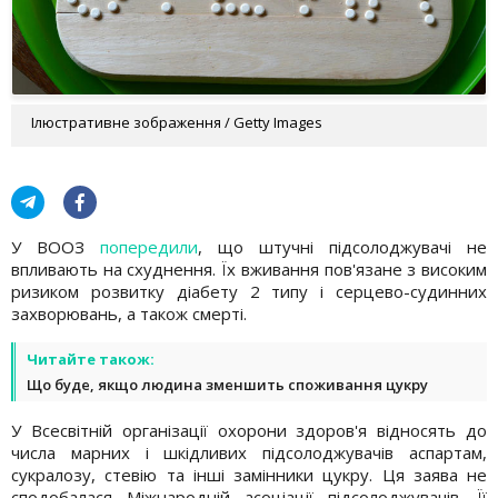
Ілюстративне зображення / Getty Images
У ВООЗ
попередили
, що штучні підсолоджувачі не
впливають на схуднення. Їх вживання пов'язане з високим
ризиком розвитку діабету 2 типу і серцево-судинних
захворювань, а також смерті.
Читайте також:
Що буде, якщо людина зменшить споживання цукру
У Всесвітній організації охорони здоров'я відносять до
числа марних і шкідливих підсолоджувачів аспартам,
сукралозу, стевію та інші замінники цукру. Ця заява не
сподобалася Міжнародній асоціації підсолоджувачів. Її