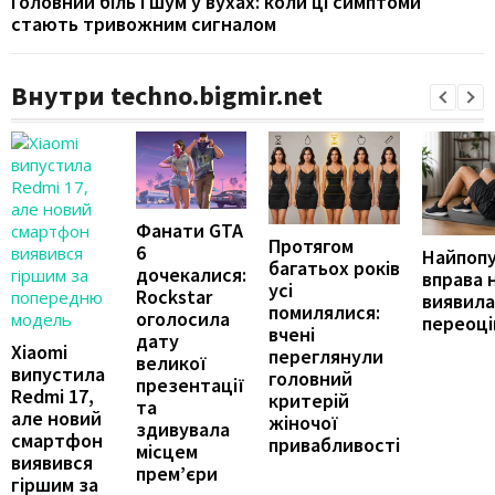
Головний біль і шум у вухах: коли ці симптоми
стають тривожним сигналом
Внутри techno.bigmir.net
Фанати GTA
Протягом
6
Найпоп
багатьох років
дочекалися:
вправа 
усі
Rockstar
виявила
помилялися:
оголосила
переоц
вчені
дату
Xiaomi
переглянули
великої
випустила
головний
презентації
Redmi 17,
критерій
та
але новий
жіночої
здивувала
смартфон
привабливості
місцем
виявився
прем’єри
гіршим за