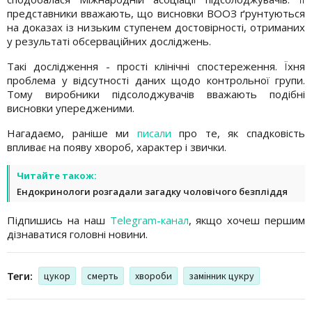
представники вважають, що висновки ВООЗ ґрунтуються
на доказах із низьким ступенем достовірності, отриманих
у результаті обсерваційних досліджень.
Такі дослідження - прості клінічні спостереження. Їхня
проблема у відсутності даних щодо контрольної групи.
Тому виробники підсолоджувачів вважають подібні
висновки упередженими.
Нагадаємо, раніше ми
писали
про те, як спадковість
впливає на появу хвороб, характер і звички.
Читайте також:
Ендокринологи розгадали загадку чоловічого безпліддя
Підпишись на наш
Telegram-канал
, якщо хочеш першим
дізнаватися головні новини.
Теги:
цукор
смерть
хвороби
замінник цукру