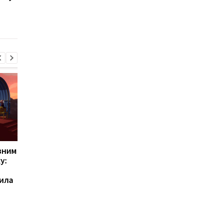
важливе: вчені лише
нові дані вчених
зараз це помітили
вним
Важить усього 970
ChatGPT прямо на
у:
грамів: Huawei
зап’ясті: Rollme
представила
анонсувала доступні
ила
незвичайний ноутбук
годинники з штучни
без Windows
інтелектом за 40
доларів