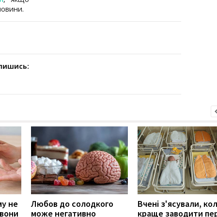
новини.
дпишись:
му не
Любов до солодкого
Вчені з'ясували, ко
 вони
може негативно
краще заводити пе