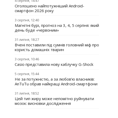
4 серпня, 14:47
Оголошено найпотужніший Android-
смартфон 2026 року
3 серпня, 12:40
Магнітні бурі, прогноз на 3, 4, 5 серпня: який
день буде «червоним»
31 липня, 18:27
Вчені поставили під сумнів головний міф про
користь домашніх тварин
3 серпня, 10:46
Casio представила нову каблучку G-Shock
5 серпня, 15:44
Не за потужністю, а за любов’ю власників:
AnTuTu обрав найкращі Android-смартфони
31 липня, 18:52
Цей тип жиру може непомітно руйнувати
мозок: висновки дослідження