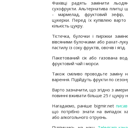
Фахівці радять замінити льодя
сухофрукти. Альтернатива плитці 
- мармелад, фруктовий зефір, 
цукерки. Перед їх купівлею варто
кількість цукру.
Тістечка, булочки і пиріжки замі
вівсяними булочками або рахат-лук
пастилу із соку фруктів, овочів і ягід.
Пакетований сік або газована вода
фруктовий чай і морси.
Також сміливо проводьте заміну н
варення. Підійдуть фрукти по сезон
Варто зазначити, що згідно з амери
повинні вживати більше 25 г цукру н
Нагадаємо, раніше bigmir.net
писав
що потрібно знати на випадок ха
або алкогольного отруєнь.
Підпишись на наш
Telegram-кана