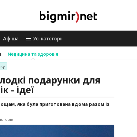
Афіша
Усі категорії
и
Медицина та здоров'я
іку
лодкі подарунки для
к - ідеї
ощам, яка була приготована вдома разом із
ікторія