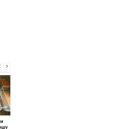
ли
Мумія дитини з Єгипту
Народження дітей у
ршу
приховувала дещо
космосі під питанням