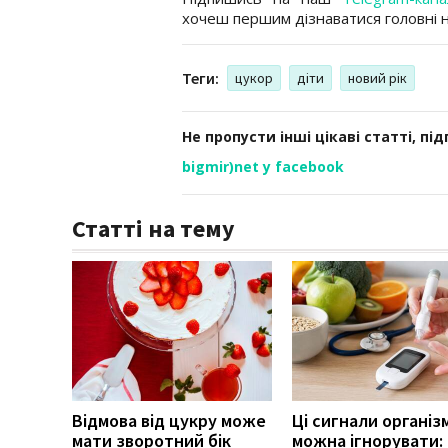
хочеш першим дізнаватися головні 
Теги:
цукор
діти
новий рік
Не пропусти інші цікаві статті, пі
bigmir)net у facebook
Статті на тему
Відмова від цукру може
Ці сигнали організ
мати зворотний бік
можна ігнорувати: