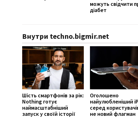
можуть свідчити п
діабет
Внутри techno.bigmir.net
Шість смартфонів за рік:
Оголошено
Nothing готує
найулюбленіший i
наймасштабніший
серед користувачів
запуск у своїй історії
не новий флагман