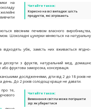
ники на
Читайте також:
шоколаду
Корисно на всі випадки: шість
желейні
продуктів, які зігрівають
 вивчити
нюються вівсяним печивом власного виробництва,
умом. Шоколадні цукерки міняються на натуральну
 відходять убік, замість них вживається ягідно-
а десерти з фруктів, натуральний мед, домашнє
у або фруктова заморозка, консервація.
канськими дослідженнями, діти від 2 до 18 років не
а день. До 2 років солодощі краще не давати.
про те,
Читайте також:
рчового
Вимкнення світла може погіршити
зір: як уберегтися
л
, якщо