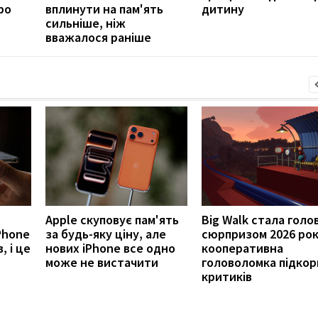
ро
вплинути на пам'ять
дитину
сильніше, ніж
вважалося раніше
Apple скуповує пам'ять
Big Walk стала голо
Phone
за будь-яку ціну, але
сюрпризом 2026 рок
, і це
нових iPhone все одно
кооперативна
може не вистачити
головоломка підкор
критиків