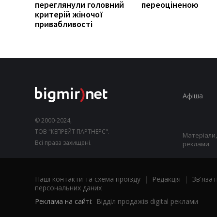
переглянули головний
переоціненою
критерій жіночої
привабливості
Афіша
© 2000-2024,
ТОВ "КЕПРЕЙТ ПАРТНЕРС".
Матеріали,
Всі права захищені.
реклами.
Наші контакти та схема проїзду
|
Редакція
|
Зв'язат
персональних даних
Реклама на сайті:
Відділ продажів digital реклами