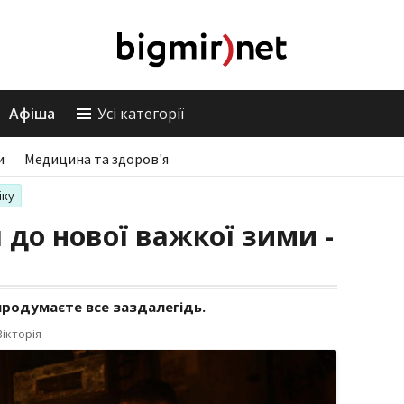
Афіша
Усі категорії
и
Медицина та здоров'я
іку
 до нової важкої зими -
 продумаєте все заздалегідь.
ікторія