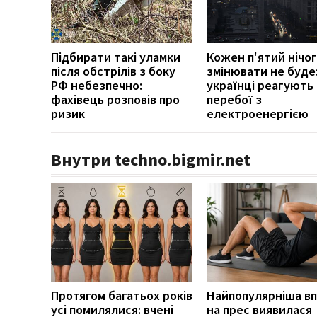
Підбирати такі уламки
Кожен п'ятий нічо
після обстрілів з боку
змінювати не буде:
РФ небезпечно:
українці реагують
фахівець розповів про
перебої з
ризик
електроенергією
Внутри techno.bigmir.net
Протягом багатьох років
Найпопулярніша в
усі помилялися: вчені
на прес виявилася