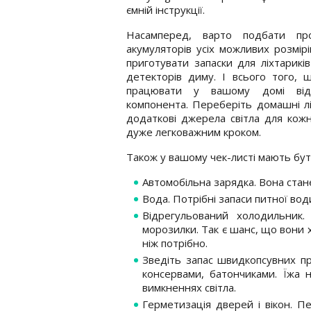
ємній інструкції.
Насамперед, варто подбати пр
акумуляторів усіх можливих розмірі
приготувати запаски для ліхтариків 
детекторів диму. І всього того,
працювати у вашому домі ві
компонента. Переберіть домашні лі
додаткові джерела світла для кожно
дуже легковажним кроком.
Також у вашому чек-листі мають бут
Автомобільна зарядка. Вона ста
Вода. Потрібні запаси питної вод
Відрегульований холодильник
морозилки. Так є шанс, що вони 
ніж потрібно.
Зведіть запас швидкопсувних про
консервами, батончиками. Їжа 
вимкненнях світла.
Герметизація дверей і вікон. Пе