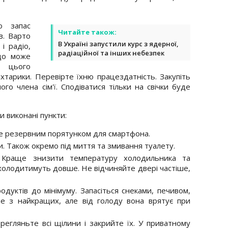
о запас
Читайте також:
в. Варто
В Україні запустили курс з ядерної,
і радіо,
радіаційної та інших небезпек
 що може
д цього
хтарики. Перевірте їхню працездатність. Закупіть
го члена сім'ї. Сподіватися тільки на свічки буде
и виконані пункти:
не резервним порятунком для смартфона.
и. Також окремо під миття та змивання туалету.
. Краще знизити температуру холодильника та
холодитимуть довше. Не відчиняйте двері частіше,
дуктів до мінімуму. Запасіться снеками, печивом,
не з найкращих, але від голоду вона врятує при
регляньте всі щілини і закрийте їх. У приватному