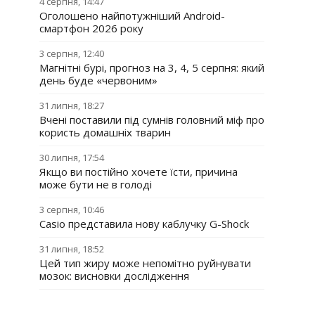
4 серпня, 14:47
Оголошено найпотужніший Android-
смартфон 2026 року
3 серпня, 12:40
Магнітні бурі, прогноз на 3, 4, 5 серпня: який
день буде «червоним»
31 липня, 18:27
Вчені поставили під сумнів головний міф про
користь домашніх тварин
30 липня, 17:54
Якщо ви постійно хочете їсти, причина
може бути не в голоді
3 серпня, 10:46
Casio представила нову каблучку G-Shock
31 липня, 18:52
Цей тип жиру може непомітно руйнувати
мозок: висновки дослідження