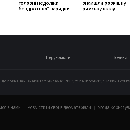
головні недоліки
знайшли розкішну
бездротової зарядки
римську віллу
Нерухомість
Новини
 що позначені знаками "Реклама", "PR", "Спецпроект", "Новини компа
ися з нами
|
Розмістити свої відеоматеріали
|
Угода Користув