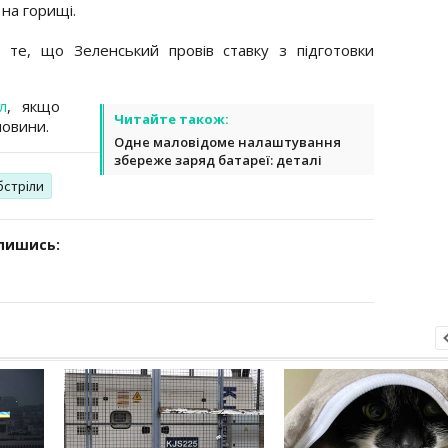
на горищі.
те, що Зеленський провів ставку з підготовки
л
, якщо
Читайте також:
новини.
Одне маловідоме налаштування
збереже заряд батареї: деталі
бстріли
дпишись: