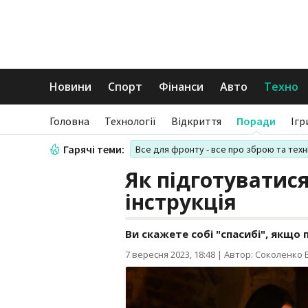
Новини
Спорт
Фінанси
Авто
Техно
Головна
Технології
Відкриття
Поради
Ігр
Гарячі теми:
Все для фронту - все про зброю та техн
Як підготуватися
інструкція
Ви скажете собі "спасибі", якщо
7 вересня 2023, 18:48
|
Автор: Соколенко В