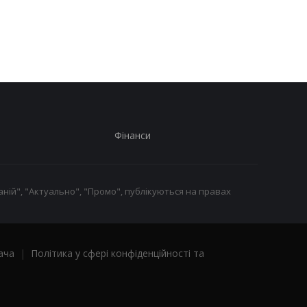
наручні годинники:
детальна інформація
шанувальники оцінять
днями
це
Фінанси
ній", "Актуально", "Промо", публікуються на правах
ача
|
Політика у сфері конфіденційності та