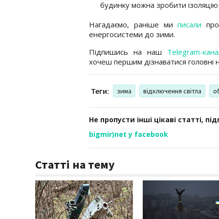
будинку можна зробити ізоляцію 
Нагадаємо, раніше ми
писали
про 
енергосистеми до зими.
Підпишись на наш
Telegram-кана
хочеш першим дізнаватися головні 
Теги:
зима
відключення світла
о
Не пропусти інші цікаві статті, пі
bigmir)net у facebook
Статті на тему