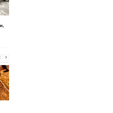
Смог, дим і пил: киян
Лікарі радять гуляти
и,
попереджають про
взимку не тоді, коли
небезпеку
думаєте
д
Sega перетворила
Магнітні бурі, прогно
легендарні консолі на
на 6, 7, 8 серпня: