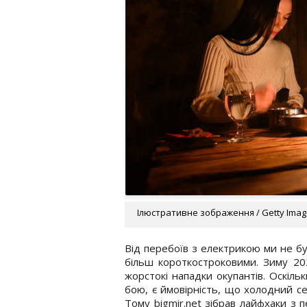
Ілюстративне зображення / Getty Ima
Від перебоїв з електрикою ми не бу
більш короткостроковими. Зиму 20
жорстокі нападки окупантів. Оскільк
бою, є ймовірність, що холодний 
Тому bigmir.net зібрав лайфхаки з п