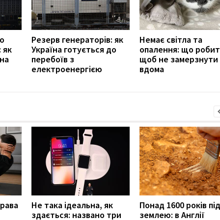
го
Резерв генераторів: як
Немає світла та
 як
Україна готується до
опалення: що робит
 на
перебоїв з
щоб не замерзнути
електроенергією
вдома
права
Не така ідеальна, як
Понад 1600 років пі
здається: названо три
землею: в Англії