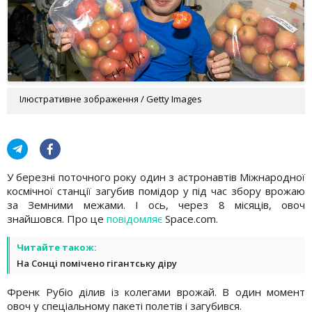
Ілюстративне зображення / Getty Images
У березні поточного року один з астронавтів Міжнародної
космічної станції загубив помідор у під час збору врожаю
за Земними межами. І ось, через 8 місяців, овоч
знайшовся. Про це
повідомляє
Space.com.
Читайте також:
На Сонці помічено гігантську діру
Френк Рубіо ділив із колегами врожай. В один момент
овоч у спеціальному пакеті полетів і загубився.