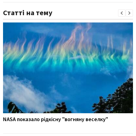
Статті на тему
NASA показало рідкісну "вогняну веселку"