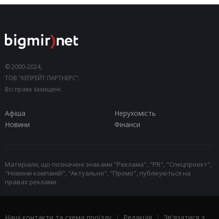
© 2000-2024,
ТОВ "КЕПРЕЙТ ПАРТНЕРС".
Всі права захищені.
Афіша
Нерухомість
Новини
Фінанси
Матеріали, що позначені знаками "Реклама", "PR", "Спецпроект",
"Новини компаній", "Актуально", "Промо", публікуються на
правах реклами.
Наші контакти та схема проїзду
|
Редакція
|
Зв'язатися з