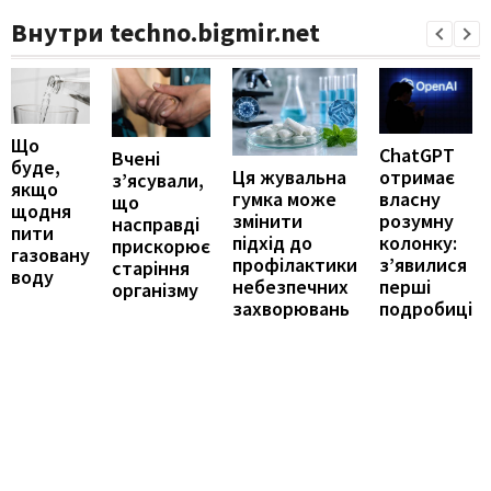
Внутри techno.bigmir.net
Що
ChatGPT
Вчені
буде,
отримає
Ця жувальна
з’ясували,
якщо
власну
гумка може
що
щодня
розумну
змінити
насправді
пити
колонку:
підхід до
прискорює
газовану
з’явилися
профілактики
старіння
воду
перші
небезпечних
організму
подробиці
захворювань