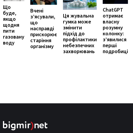
Що
ChatGPT
Вчені
буде,
отримає
Ця жувальна
з’ясували,
якщо
власну
гумка може
що
щодня
розумну
змінити
насправді
пити
колонку:
підхід до
прискорює
газовану
з’явилися
профілактики
старіння
воду
перші
небезпечних
організму
подробиці
захворювань