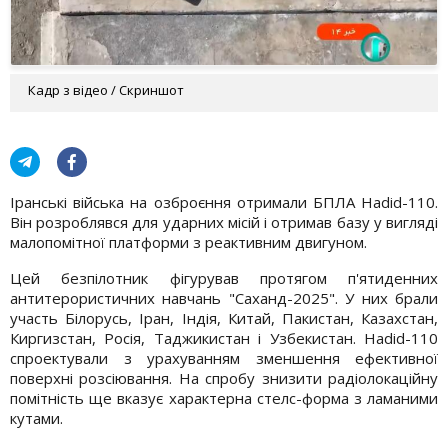
Кадр з відео / Скриншот
Іранські війська на озброєння отримали БПЛА Hadid-110.
Він розроблявся для ударних місій і отримав базу у вигляді
малопомітної платформи з реактивним двигуном.
Цей безпілотник фігурував протягом п'ятиденних
антитерористичних навчань "Саханд-2025". У них брали
участь Білорусь, Іран, Індія, Китай, Пакистан, Казахстан,
Киргизстан, Росія, Таджикистан і Узбекистан. Hadid-110
спроектували з урахуванням зменшення ефективної
поверхні розсіювання. На спробу знизити радіолокаційну
помітність ще вказує характерна стелс-форма з ламаними
кутами.