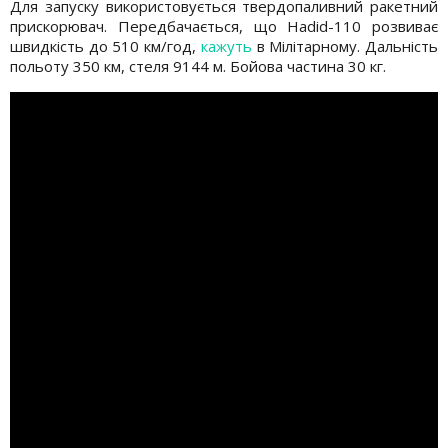
Для запуску використовується твердопаливний ракетний
прискорювач. Передбачається, що Hadid-110 розвиває
швидкість до 510 км/год,
кажуть
в Мілітарному. Дальність
польоту 350 км, стеля 9144 м. Бойова частина 30 кг.