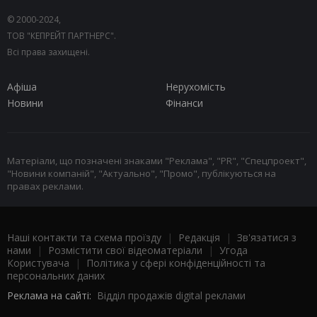
© 2000-2024,
ТОВ "КЕПРЕЙТ ПАРТНЕРС".
Всі права захищені.
Афіша
Нерухомість
Новини
Фінанси
Матеріали, що позначені знаками "Реклама", "PR", "Спецпроект",
"Новини компаній", "Актуально", "Промо", публікуються на
правах реклами.
Наші контакти та схема проїзду
|
Редакція
|
Зв'язатися з
нами
|
Розмістити свої відеоматеріали
|
Угода
Користувача
|
Політика у сфері конфіденційності та
персональних даних
Реклама на сайті:
Відділ продажів digital реклами