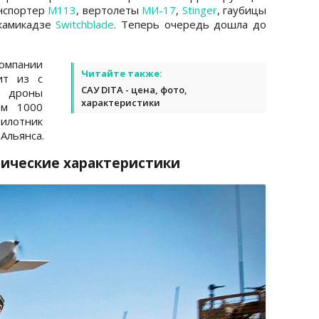
анспортер
М113
, вертолеты
МИ-17
,
Stinger
, гаубицы
-камикадзе
Switchblade
. Теперь очередь дошла до
омпании
Читайте также:
ит из с
САУ DITA - цена, фото,
 дроны
характеристики
ем 1000
илотник
Альянса.
нические характеристики