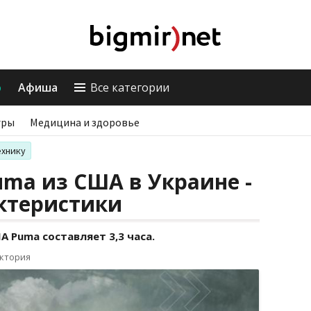
о
Афиша
Все категории
гры
Медицина и здоровье
ехнику
ma из США в Украине -
актеристики
 Puma составляет 3,3 часа.
иктория