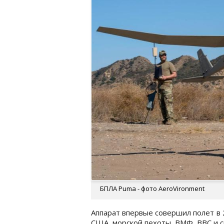
БПЛА Puma - фото AeroVironment
Аппарат впервые совершил полет в 2
США, морской пехоты, ВМФ, ВВС и 