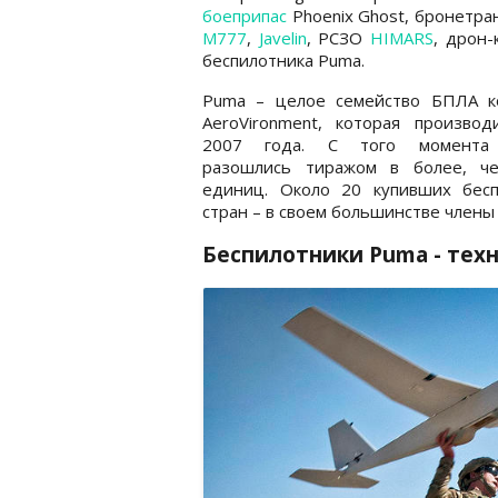
боеприпас
Phoenix Ghost, бронетр
М777
,
Javelin
, РСЗО
HIMARS
, дрон
беспилотника Puma.
Puma – целое семейство БПЛА к
AeroVironment, которая производ
2007 года. С того момента
разошлись тиражом в более, ч
единиц. Около 20 купивших бесп
стран – в своем большинстве члены 
Беспилотники Puma - тех