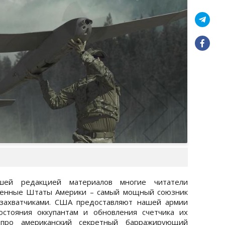
шей редакцией материалов многие читатели
иненные Штаты Америки – самый мощный союзник
 захватчиками. США предоставляют нашей армии
стояния оккупантам и обновления счетчика их
л про американский секретный барражирующий