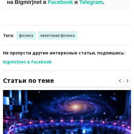
на
Bigmir)net
в
Facebook
и
Telegram
.
Теги:
физика
квантовая физика
Не пропусти другие интересные статьи, подпишись:
bigmir)net в facebook
Статьи по теме