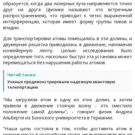
образуется, когда два лазерных луча направляются точно
друг на друга (физики называют это встречным
распространением), что приводит к четко выраженной
интерференции, которая имеет форму группы пиков и
впадин.
Для транспортировки атомы помещались в эти долины, и
двумерная решетка приводилась в движение, напоминая
конвейерную ленту. Целью исследования было
определение того, насколько быстро эта установка может
перемещаться без нарушения работы атомов.
Читай также:
Ученые продемонстрировали надежную квантовую
телепортацию
"Мы загрузили атом в одну из этих долин, а затем
привели в движение стоячую волну - это сместило
положение самой долины", - говорит физик Андреа
Альберти из Боннского университета в Германии.
"Наша цель состояла в том, чтобы доставить атом в
нужное место в кратчайшие сроки, не выплескивая его из