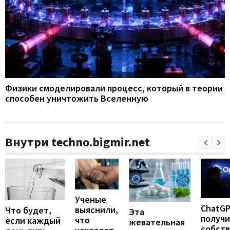
Физики смоделировали процесс, который в теории
способен уничтожить Вселенную
Внутри techno.bigmir.net
Ученые
ChatG
выяснили,
Что будет,
Эта
получ
что
если каждый
жевательная
собст