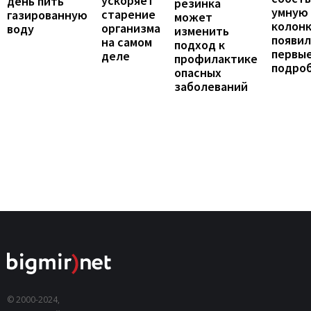
ускоряет
день пить
резинка
умную
старение
газированную
может
колонк
организма
воду
изменить
появил
на самом
подход к
первы
деле
профилактике
подро
опасных
заболеваний
© 2000-2024,