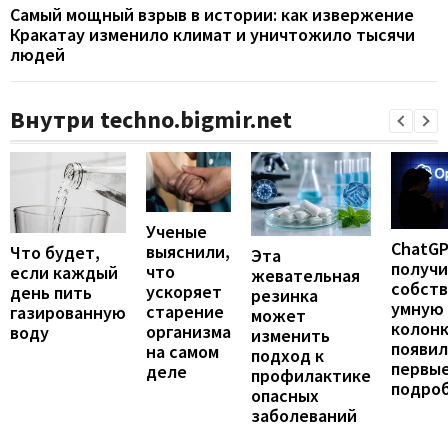
Самый мощный взрыв в истории: как извержение
Кракатау изменило климат и уничтожило тысячи
людей
Внутри techno.bigmir.net
Ученые
ChatG
выяснили,
Что будет,
Эта
получ
что
если каждый
жевательная
собст
ускоряет
день пить
резинка
умную
старение
газированную
может
колонк
организма
воду
изменить
появил
на самом
подход к
первы
деле
профилактике
подро
опасных
заболеваний