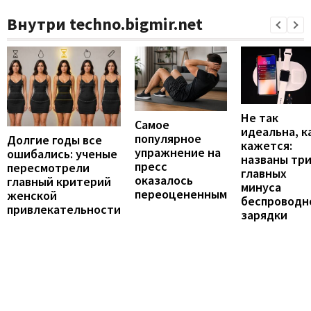
Внутри techno.bigmir.net
Не так
Самое
идеальна, к
популярное
Долгие годы все
кажется:
упражнение на
ошибались: ученые
названы тр
пресс
пересмотрели
главных
оказалось
главный критерий
минуса
переоцененным
женской
беспроводн
привлекательности
зарядки