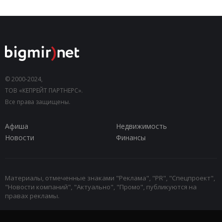
© 2000-2024,
ТОВ «КЕПРЕЙТ ПАРТНЕРС».
Все права защищены.
Афиша
Недвижимость
Новости
Финансы
Материалы, отмеченные знаками "Реклама", "PR", "Спецпроект",
"Новости компаний", "Актуально", "Промо", публикуются на
правах рекламы.