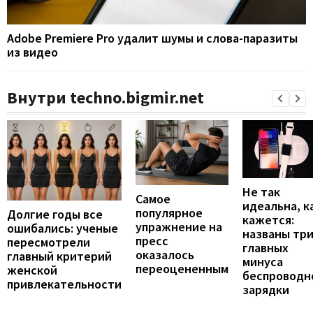
Adobe Premiere Pro удалит шумы и слова-паразиты
из видео
Внутри techno.bigmir.net
Не так
Самое
идеальна, к
популярное
Долгие годы все
кажется:
упражнение на
ошибались: ученые
названы тр
пресс
пересмотрели
главных
оказалось
главный критерий
минуса
переоцененным
женской
беспроводн
привлекательности
зарядки