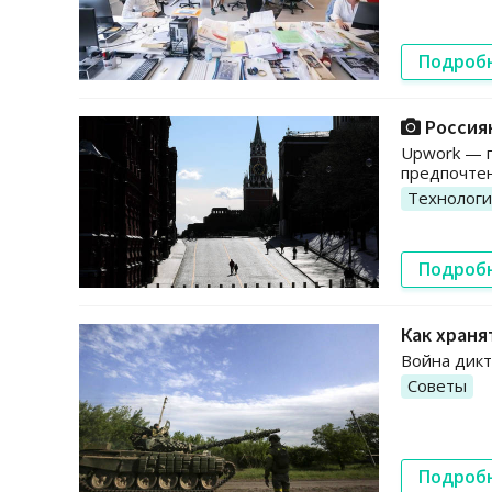
Подроб
Россиян
Upwork — г
предпочтен
Технолог
Подроб
Как храня
Война дикт
Советы
Подроб