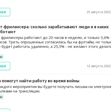
нее
25 августа 2022,
 фрилансера: сколько зарабатывают люди и в каких
аботают
 фрилансеры работают до 20 часов в неделю, и только 5,6% 
асов. Треть опрошенных согласилась бы на фултайм, но толь
 будет работать удаленно, а 25,5% - не желают этого делат
ии
нее
12 августа 2022,
 помогут найти работу во время войны
каждого мероприятия вы будете получать письма на электро
сылками на трансляции.
ии