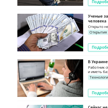
Подроб
Ученые за
человека
Открыто не
Открытия
Подроб
В Украине
Работник с
и иметь ба
Технолог
Подроб
Сейчас не