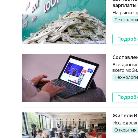
зарплаты
На рынке т
Технолог
Подроб
Составлен
Все данные
всего моби
Технолог
Подроб
Жители Ве
Исследован
Открытия