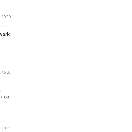
 10:20
work
 16:05
а
нтов.
 18:15