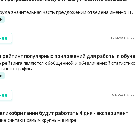
руда значительная часть предложений отведена именно IT.
ии
нее
12 июля 2022,
 рейтинг популярных приложений для работы и обуч
 рейтинга являются обобщенной и обезличенной статистик
льного трафика.
ии
нее
9 июня 2022,
ликобритании будут работать 4 дня - эксперимент
ие считают самым крупным в мире.