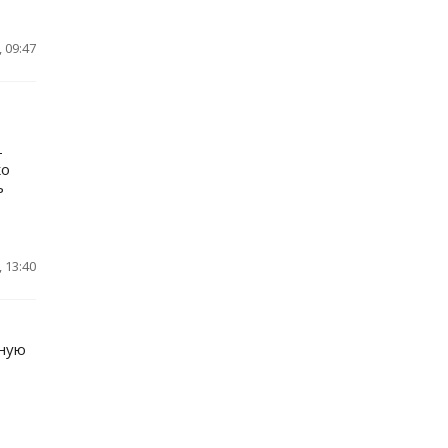
 09:47
-
ко
ь
 13:40
нную