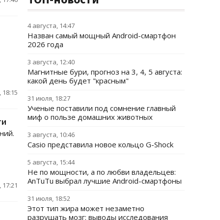
4 августа, 14:47
Назван самый мощный Android-смартфон
2026 года
3 августа, 12:40
Магнитные бури, прогноз на 3, 4, 5 августа:
какой день будет "красным"
 18:15
31 июля, 18:27
Ученые поставили под сомнение главный
миф о пользе домашних животных
ти
ний.
3 августа, 10:46
Casio представила новое кольцо G-Shock
5 августа, 15:44
Не по мощности, а по любви владельцев:
AnTuTu выбрал лучшие Android-смартфоны
 17:21
31 июля, 18:52
Этот тип жира может незаметно
разрушать мозг: выводы исследования