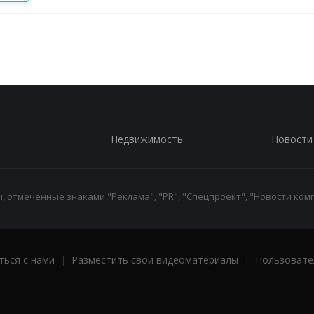
Недвижимость
Новости
 отмеченные знаками "Реклама", "PR", "Спецпроект", "Новости комп
ться с нами
|
Разместить свои видеоматериалы
|
Пользовате