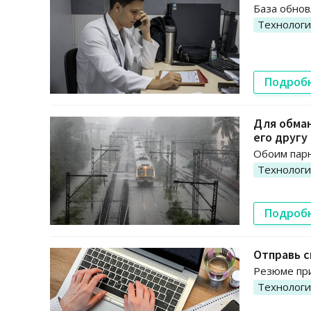
База обнов
Технолог
Подроб
Для обман
его другу
Обоим парн
Технолог
Подроб
Отправь 
Резюме при
Технолог