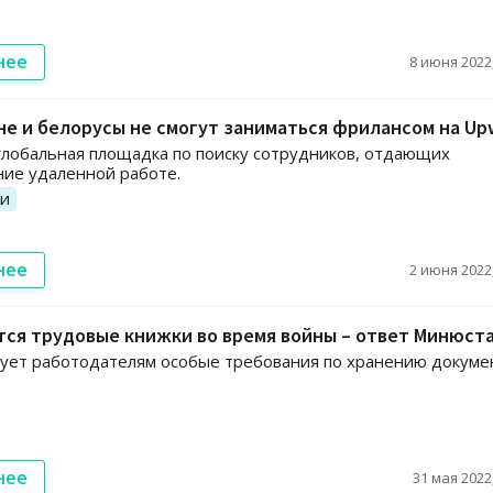
нее
8 июня 2022,
е и белорусы не смогут заниматься фрилансом на Up
лобальная площадка по поиску сотрудников, отдающих
ие удаленной работе.
ии
нее
2 июня 2022,
тся трудовые книжки во время войны – ответ Минюст
ует работодателям особые требования по хранению докуме
нее
31 мая 2022,