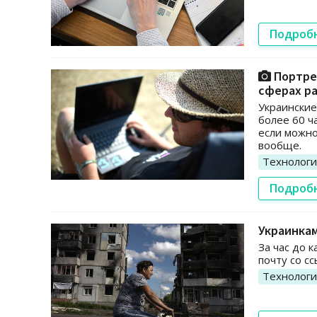
Подроб
Портрет
сферах р
Украинские
более 60 ч
если можно
вообще.
Технолог
Подроб
Украинкам
За час до 
почту со с
Технолог