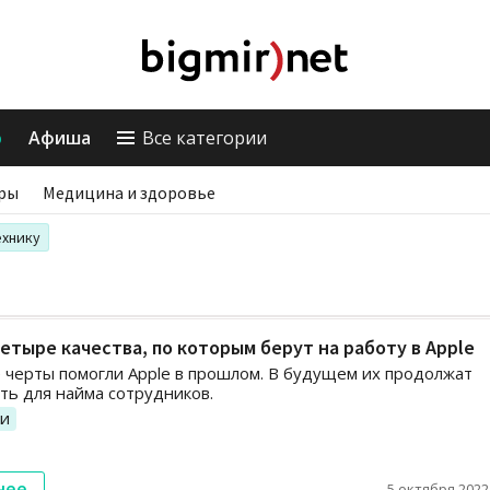
о
Афиша
Все категории
ры
Медицина и здоровье
ехнику
етыре качества, по которым берут на работу в Apple
 черты помогли Apple в прошлом. В будущем их продолжат
ть для найма сотрудников.
ии
нее
5 октября 2022,