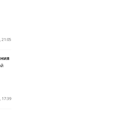
 21:05
ения
ой
 17:39