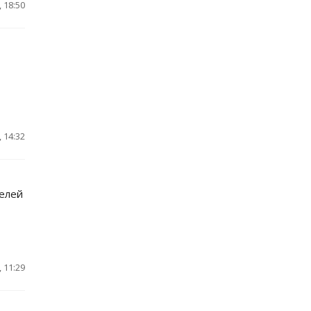
 18:50
 14:32
телей
 11:29