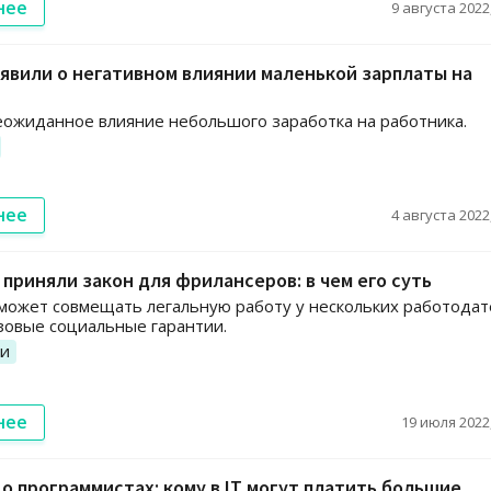
нее
9 августа 2022,
явили о негативном влиянии маленькой зарплаты на
ожиданное влияние небольшого заработка на работника.
нее
4 августа 2022,
 приняли закон для фрилансеров: в чем его суть
может совмещать легальную работу у нескольких работода
зовые социальные гарантии.
ии
нее
19 июля 2022,
 о программистах: кому в IT могут платить большие