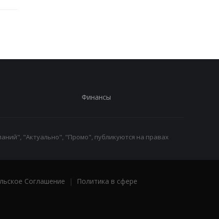
Финансы
аний", "Актуально", "Промо", публикуются на правах
льское Соглашение
|
Политика в сфере