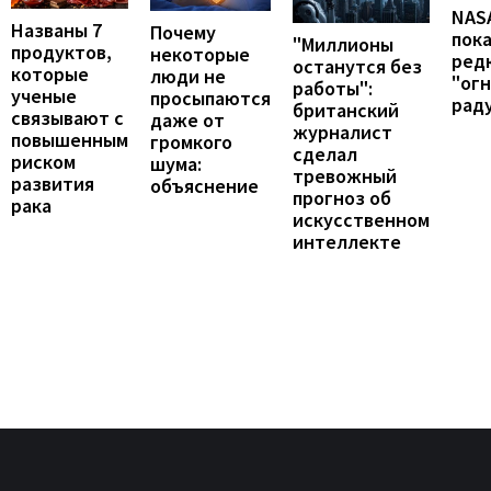
NAS
Названы 7
Почему
пок
"Миллионы
продуктов,
некоторые
ред
останутся без
которые
люди не
"ог
работы":
ученые
просыпаются
рад
британский
связывают с
даже от
журналист
повышенным
громкого
сделал
риском
шума:
тревожный
развития
объяснение
прогноз об
рака
искусственном
интеллекте