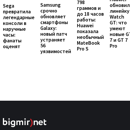
798
Samsung
обновил
Sega
граммов и
срочно
линейку
превратила
до 18 часов
обновляет
Watch
легендарные
работы:
смартфоны
GT: что
консоли в
Huawei
Galaxy:
умеют
наручные
показала
новый патч
новые G
часы:
необычный
устраняет
7 и GT 7
фанаты
MateBook
56
Pro
оценят
Pro S
уязвимостей