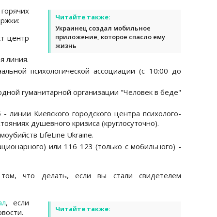
 горячих
Читайте также:
ржки:
Украинец создал мобильное
приложение, которое спасло ему
т-центр
жизнь
я линия.
альной психологической ассоциации (с 10:00 до
одной гуманитарной организации "Человек в беде"
5 - линии Киевского городского центра психолого-
тояниях душевного кризиса (круглосуточно).
оубийств LifeLine Ukraine.
ационарного) или 116 123 (только с мобильного) -
ом, что делать, если вы стали свидетелем
ал
, если
Читайте также:
вости.