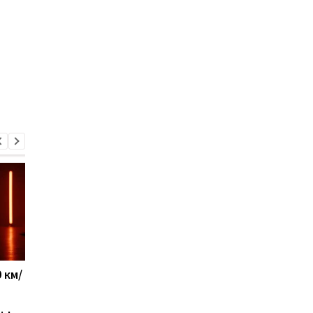
 км/
Новый украинский ЗРК
Военные США указал
"Риф" уже защищает
на главное
небо: появились
преимущество Укра