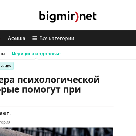
о
Афиша
Все категории
ры
Медицина и здоровье
ехнику
ера психологической
орые помогут при
ают.
тория