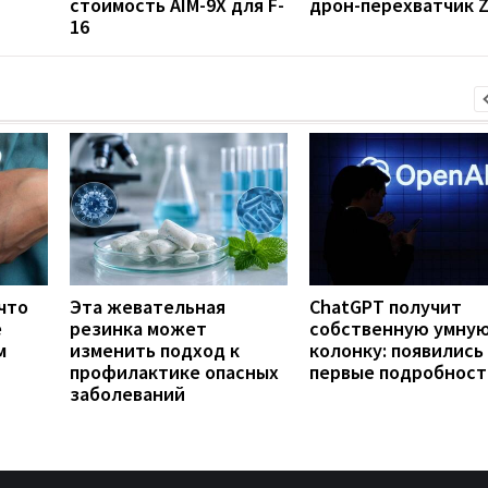
стоимость AIM-9X для F-
дрон-перехватчик Z
16
что
Эта жевательная
ChatGPT получит
е
резинка может
собственную умну
м
изменить подход к
колонку: появились
профилактике опасных
первые подробност
заболеваний