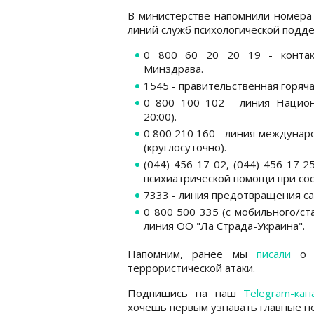
В министерстве напомнили номера
линий служб психологической подде
0 800 60 20 20 19 - контак
Минздрава.
1545 - правительственная горяча
0 800 100 102 - линия Национ
20:00).
0 800 210 160 - линия междунар
(круглосуточно).
(044) 456 17 02, (044) 456 17 2
психиатрической помощи при сос
7333 - линия предотвращения сам
0 800 500 335 (с мобильного/ст
линия ОО "Ла Страда-Украина".
Напомним, ранее мы
писали
о т
террористической атаки.
Подпишись на наш
Telegram-кан
хочешь первым узнавать главные но