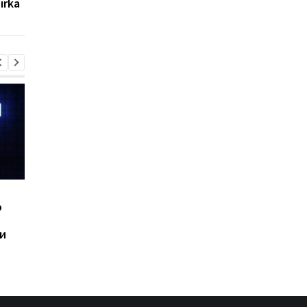
irka
подробности
в современной войн
Шесть смартфонов за
Назван самый люби
ю
год: Nothing готовит
iPhone пользователе
самый масштабный
и это не новый флаг
и
запуск в своей истории