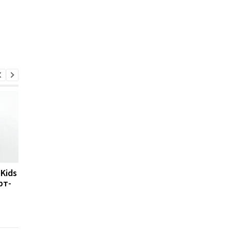
Kids
Как собака в семье
Дети на растительн
рт-
может незаметно
питании: ученые
влиять на психику и
увидели тревожные
внутренний баланс
различия
подростка