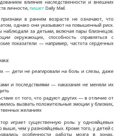
едованием влияния наследственности и внешних
ств личности,
пишет
Daily Mail.
 признаки в раннем возрасте не означают, что
патом, однако они указывают на повышенный риск.
ы наблюдали за детьми, включая пары близнецов.
ции окружающих, способность справляться с
ские показатели — например, частота сердечных
ака:
х — дети не реагировали на боль и слезы, даже
ками и последствиями — наказания не меняли их
дить
ствие от того, что радуют других — в отличие от
емились вызвать положительные эмоции у близких,
ственных желаниях
ктор играет существенную роль: у однояйцевых
 выше, чем у разнояйцевых. Кроме того, у детей с
овались особенности работы мозга в зонах,