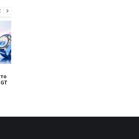
8500 мАч без толстого
Такого iPhone еще н
что
корпуса: Huawei
было: Apple испытыв
 GT
показала новый Nova 16
рекордно крупный
SE
флагман