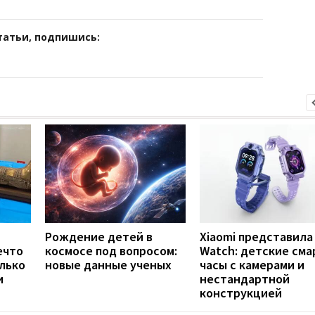
татьи, подпишись:
Рождение детей в
Xiaomi представила 
ечто
космосе под вопросом:
Watch: детские сма
лько
новые данные ученых
часы с камерами и
и
нестандартной
конструкцией