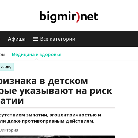
о
Афиша
Все категории
ры
Медицина и здоровье
ехнику
ризнака в детском
рые указывают на риск
патии
сутствием эмпатии, эгоцентричностью и
или даже противоправным действиям.
 Виктория