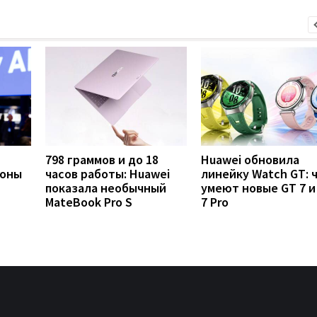
798 граммов и до 18
Huawei обновила
фоны
часов работы: Huawei
линейку Watch GT: 
показала необычный
умеют новые GT 7 и
MateBook Pro S
7 Pro