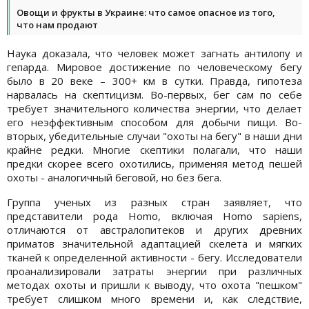
Овощи и фрукты в Украине: что самое опасное из того,
что нам продают
Наука доказала, что человек может загнать антилопу и
гепарда. Мировое достижение по человеческому бегу
было в 20 веке – 300+ км в сутки. Правда, гипотеза
нарвалась на скептицизм. Во-первых, бег сам по себе
требует значительного количества энергии, что делает
его неэффективным способом для добычи пищи. Во-
вторых, убедительные случаи "охоты на бегу" в наши дни
крайне редки. Многие скептики полагали, что наши
предки скорее всего охотились, применяя метод пешей
охоты - аналогичный беговой, но без бега.
Группа ученых из разных стран заявляет, что
представители рода Homo, включая Homo sapiens,
отличаются от австралопитеков и других древних
приматов значительной адаптацией скелета и мягких
тканей к определенной активности - бегу. Исследователи
проанализировали затраты энергии при различных
методах охоты и пришли к выводу, что охота "пешком"
требует слишком много времени и, как следствие,