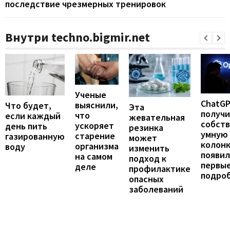
последствие чрезмерных тренировок
Внутри techno.bigmir.net
Ученые
ChatG
выяснили,
Что будет,
Эта
получ
что
если каждый
жевательная
собст
ускоряет
день пить
резинка
умную
старение
газированную
может
колонк
организма
воду
изменить
появил
на самом
подход к
первы
деле
профилактике
подро
опасных
заболеваний