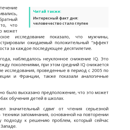
течение
Читай также:
вались,
Интересный факт дня:
братный
человечество стало глупее
то, что
ю может
жское исследование показало, что мужчины,
нстрировали ожидаемый положительный “эффект
роста за каждое последующее десятилетие.
 года, наблюдалось неуклонное снижение IQ. Это
ежду поколениями, при этом средний IQ снижается
гие исследования, проведенные в период с 2005 по
еции и Франции, также показали аналогичные
 но было высказано предположение, что это может
обах обучения детей в школах.
ел значительный сдвиг от чтения серьезной
- техники запоминания, основанной на повторении
му подходу к решению проблем, который сейчас
 Западе.