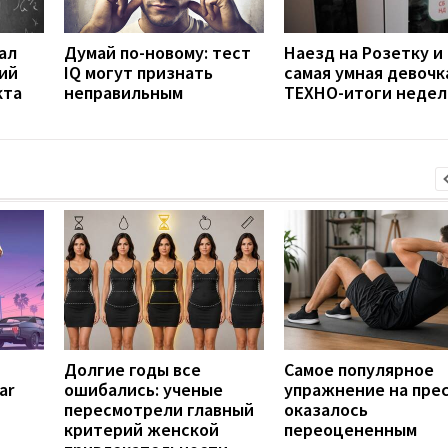
ал
Думай по-новому: тест
Наезд на Розетку и
ий
IQ могут признать
самая умная девочк
кта
неправильным
ТЕХНО-итоги недел
Долгие годы все
Самое популярное
ar
ошибались: ученые
упражнение на пре
пересмотрели главный
оказалось
критерий женской
переоцененным