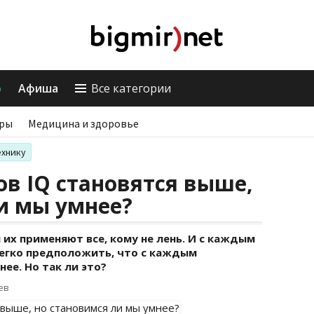
о
Афиша
Все категории
ры
Медицина и здоровье
ехнику
ов IQ становятся выше,
и мы умнее?
и их применяют все, кому не лень. И с каждым
легко предположить, что с каждым
ее. Но так ли это?
ев