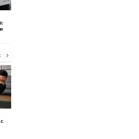
IQ четырехлетней
Разоблачение: IQ не
а:
британки всего на один
зависит от браузера
и
пункт ниже, чем у
Стивена Хокинга
Не так идеальна, как
Более 1600 лет под
сс
кажется: названы три
землей: в Англии на
главных минуса
роскошную римскую
беспроводной зарядки
виллу