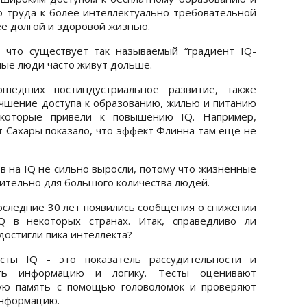
 труда к более интеллектуально требовательной
ее долгой и здоровой жизнью.
 что существует так называемый “градиент IQ-
ные люди часто живут дольше.
ошедших постиндустриальное развитие, также
чшение доступа к образованию, жилью и питанию
 которые привели к повышению IQ. Например,
т Сахары показало, что эффект Флинна там еще не
в на IQ не сильно выросли, потому что жизненные
ительно для большого количества людей.
последние 30 лет появились сообщения о снижении
Q в некоторых странах. Итак, справедливо ли
достигли пика интеллекта?
сты IQ - это показатель рассудительности и
ать информацию и логику. Тесты оценивают
ую память с помощью головоломок и проверяют
информацию.