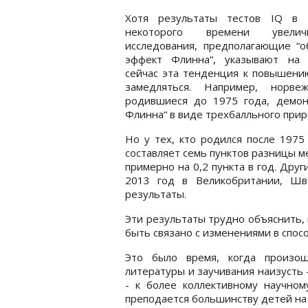
Хотя результаты тестов IQ в 
некоторого времени увеличи
исследования, предполагающие “о
эффект Флинна“, указывают на 
сейчас эта тенденция к повышени
замедляться. Например, норве
родившиеся до 1975 года, демо
Флинна“ в виде трехбалльного при
Но у тех, кто родился после 1975
составляет семь пунктов разницы м
примерно на 0,2 пункта в год. Дру
2013 год в Великобритании, Шв
результаты.
Эти результаты трудно объяснить,
быть связано с изменениями в спос
Это было время, когда произош
литературы и заучивания наизусть 
- к более коллективному научно
преподается большинству детей на