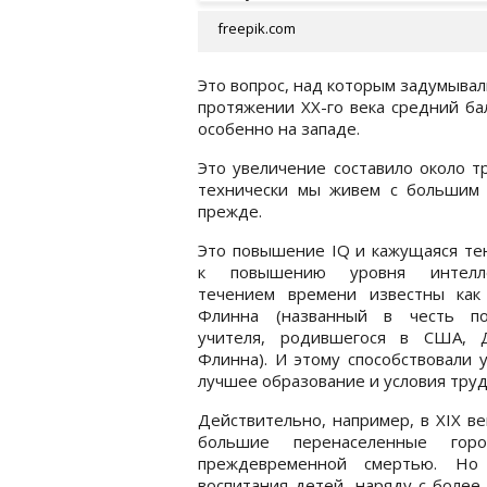
freepik.com
Это вопрос, над которым задумывали
протяжении XX-го века средний ба
особенно на западе.
Это увеличение составило около тр
технически мы живем с большим к
прежде.
Это повышение IQ и кажущаяся те
к повышению уровня интелл
течением времени известны как
Флинна (названный в честь по
учителя, родившегося в США, 
Флинна). И этому способствовали 
лучшее образование и условия труда
Действительно, например, в XIX в
большие перенаселенные гор
преждевременной смертью. Но
воспитания детей, наряду с более