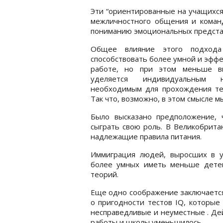
Эти “ориентированные на учащихся
межличностного общения и коман
пониманию эмоциональных предста
Общее влияние этого подход
способствовать более умной и эфф
работе, но при этом меньше в
уделяется индивидуальным н
необходимым для прохождения тес
Так что, возможно, в этом смысле м
Было высказано предположение, 
сыграть свою роль. В Великобрита
надлежащие правила питания.
Иммиграция людей, выросших в у
более умных иметь меньше дете
теорий.
Еще одно соображение заключается 
о пригодности тестов IQ, которые
несправедливые и неуместные . Де
работы и школы уменьшилось.