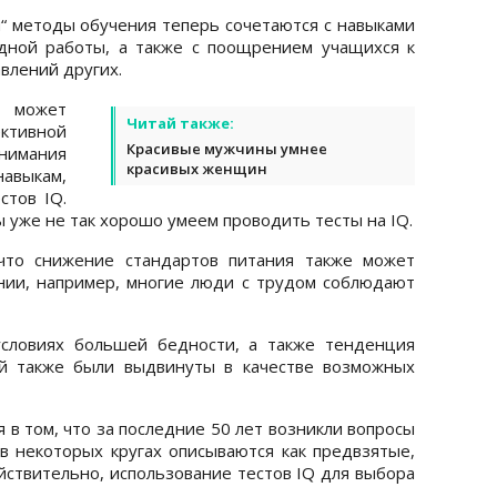
“ методы обучения теперь сочетаются с навыками
дной работы, а также с поощрением учащихся к
влений других.
а может
Читай также:
ективной
Красивые мужчины умнее
нимания
красивых женщин
авыкам,
тов IQ.
ы уже не так хорошо умеем проводить тесты на IQ.
что снижение стандартов питания также может
нии, например, многие люди с трудом соблюдают
словиях большей бедности, а также тенденция
й также были выдвинуты в качестве возможных
в том, что за последние 50 лет возникли вопросы
 в некоторых кругах описываются как предвзятые,
йствительно, использование тестов IQ для выбора