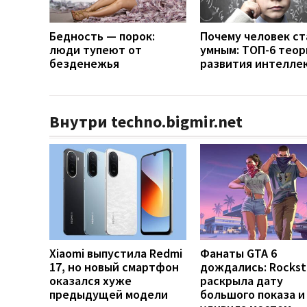
Бедность — порок:
Почему человек ст
люди тупеют от
умным: ТОП-6 теор
безденежья
развития интелле
Внутри techno.bigmir.net
Xiaomi выпустила Redmi
Фанаты GTA 6
17, но новый смартфон
дождались: Rockst
оказался хуже
раскрыла дату
предыдущей модели
большого показа и