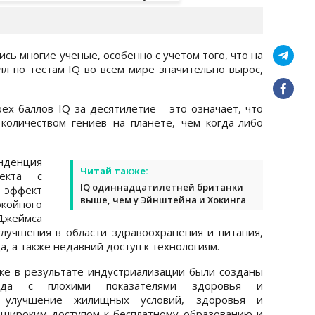
сь многие ученые, особенно с учетом того, что на
лл по тестам IQ во всем мире значительно вырос,
ех баллов IQ за десятилетие - это означает, что
оличеством гениев на планете, чем когда-либо
нденция
Читай также:
екта с
IQ одиннадцатилетней британки
 эффект
выше, чем у Эйнштейна и Хокинга
койного
Джеймса
улучшения в области здравоохранения и питания,
, а также недавний доступ к технологиям.
еке в результате индустриализации были созданы
ода с плохими показателями здоровья и
 улучшение жилищных условий, здоровья и
 широким доступом к бесплатному образованию и