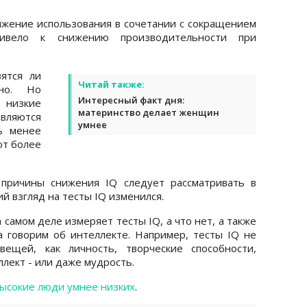
нижение использования в сочетании с сокращением
ривело к снижению производительности при
вятся ли
Читай также:
но. Но
Интересный факт дня:
низкие
материнство делает женщин
вляются
умнее
ь менее
ют более
причины снижения IQ следует рассматривать в
й взгляд на тесты IQ изменился.
 самом деле измеряет тесты IQ, а что нет, а также
а говорим об интеллекте. Например, тесты IQ не
ещей, как личность, творческие способности,
лект - или даже мудрость.
ысокие люди умнее низких
.