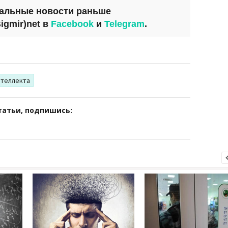
уальные новости раньше
igmir)net
в
Facebook
и
Telegram
.
теллекта
татьи, подпишись: