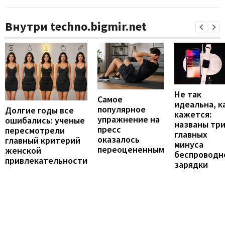
Внутри techno.bigmir.net
Не так
Самое
идеальна, к
популярное
Долгие годы все
кажется:
упражнение на
ошибались: ученые
названы тр
пресс
пересмотрели
главных
оказалось
главный критерий
минуса
переоцененным
женской
беспроводн
привлекательности
зарядки