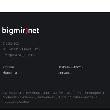
© 2000-2024,
ТОВ «КЕПРЕЙТ ПАРТНЕРС».
Все права защищены.
Афиша
Недвижимость
Новости
Финансы
Материалы, отмеченные знаками "Реклама", "PR", "Спецпроект",
"Новости компаний", "Актуально", "Промо", публикуются на
правах рекламы.