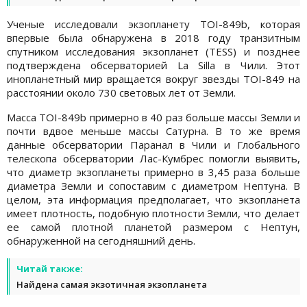
Ученые исследовали экзопланету TOI-849b, которая
впервые была обнаружена в 2018 году транзитным
спутником исследования экзопланет (TESS) и позднее
подтверждена обсерваторией La Silla в Чили. Этот
инопланетный мир вращается вокруг звезды TOI-849 на
расстоянии около 730 световых лет от Земли.
Масса TOI-849b примерно в 40 раз больше массы Земли и
почти вдвое меньше массы Сатурна. В то же время
данные обсерватории Паранал в Чили и Глобального
телескопа обсерватории Лас-Кумбрес помогли выявить,
что диаметр экзопланеты примерно в 3,45 раза больше
диаметра Земли и сопоставим с диаметром Нептуна. В
целом, эта информация предполагает, что экзопланета
имеет плотность, подобную плотности Земли, что делает
ее самой плотной планетой размером с Нептун,
обнаруженной на сегодняшний день.
Читай также:
Найдена самая экзотичная экзопланета