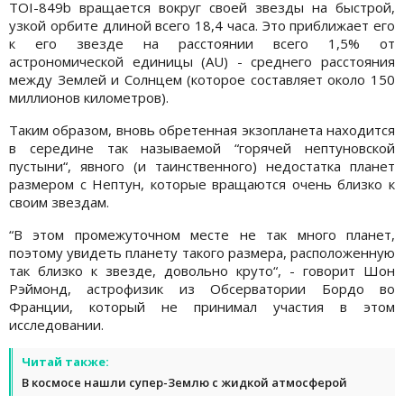
TOI-849b вращается вокруг своей звезды на быстрой,
узкой орбите длиной всего 18,4 часа. Это приближает его
к его звезде на расстоянии всего 1,5% от
астрономической единицы (AU) - среднего расстояния
между Землей и Солнцем (которое составляет около 150
миллионов километров).
Таким образом, вновь обретенная экзопланета находится
в середине так называемой “горячей нептуновской
пустыни“, явного (и таинственного) недостатка планет
размером с Нептун, которые вращаются очень близко к
своим звездам.
“В этом промежуточном месте не так много планет,
поэтому увидеть планету такого размера, расположенную
так близко к звезде, довольно круто“, - говорит Шон
Рэймонд, астрофизик из Обсерватории Бордо во
Франции, который не принимал участия в этом
исследовании.
Читай также:
В космосе нашли супер-Землю с жидкой атмосферой