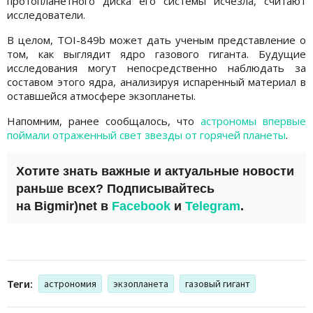
протопланетного диска его системы исчезла, считают
исследователи.
В целом, TOI-849b может дать ученым представление о
том, как выглядит ядро ​​газового гиганта. Будущие
исследования могут непосредственно наблюдать за
составом этого ядра, анализируя испаренный материал в
оставшейся атмосфере экзопланеты.
Напомним, ранее сообщалось, что
астрономы впервые
поймали отраженный свет звезды от горячей планеты
.
Хотите знать важные и актуальные новости
раньше всех? Подписывайтесь
на
Bigmir)net
в
Facebook
и
Telegram
.
Теги:
астрономия
экзопланета
газовый гигант