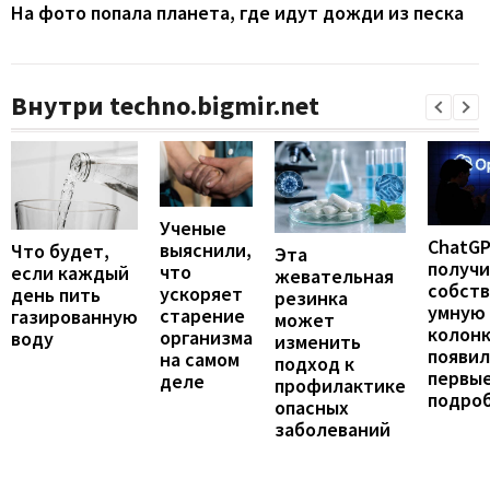
На фото попала планета, где идут дожди из песка
Внутри techno.bigmir.net
Ученые
ChatG
выяснили,
Что будет,
Эта
получ
что
если каждый
жевательная
собст
ускоряет
день пить
резинка
умную
старение
газированную
может
колонк
организма
воду
изменить
появил
на самом
подход к
первы
деле
профилактике
подро
опасных
заболеваний