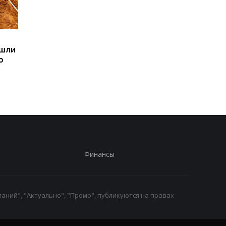
Sega превратила
Магнитные бури,
ашли
легендарные консоли в
прогноз на 6, 7, 8
ю
наручные часы: фанаты
августа: подробност
оценят
по дням
Финансы
аний", "Актуально", "Промо", публикуются на правах