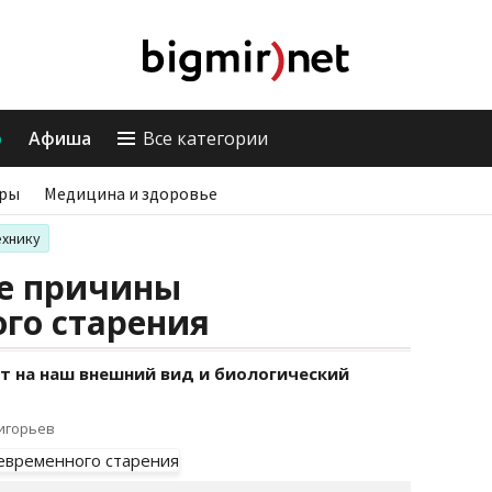
о
Афиша
Все категории
ры
Медицина и здоровье
ехнику
е причины
го старения
т на наш внешний вид и биологический
ригорьев