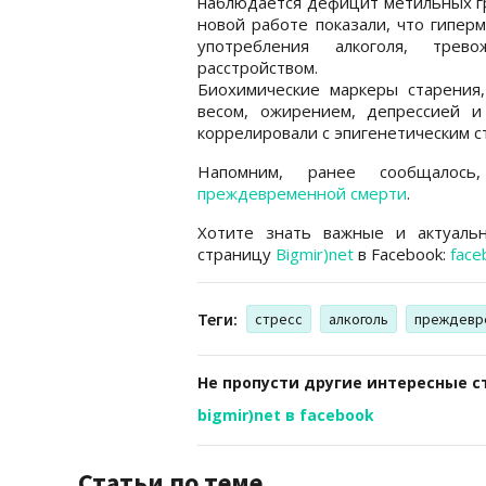
наблюдается дефицит метильных гр
новой работе показали, что гипер
употребления алкоголя, трев
расстройством.
Биохимические маркеры старения
весом, ожирением, депрессией 
коррелировали с эпигенетическим с
Напомним, ранее сообщало
преждевременной смерти
.
Хотите знать важные и актуаль
страницу
Bigmir)net
в Facebook:
face
Теги:
стресс
алкоголь
преждевр
Не пропусти другие интересные с
bigmir)net в facebook
Статьи по теме