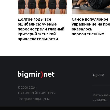
Долгие годы все
Самое популярное
ошибались: ученые
упражнение на пр
пересмотрели главный
оказалось
критерий женской
переоцененным
привлекательности
Афиша
© 2000-2024,
ТОВ «КЕПРЕЙТ ПАРТНЕРС».
Материалы,
Все права защищены.
рекламы.