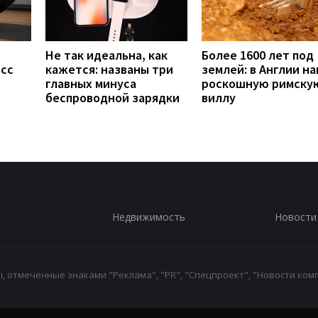
Не так идеальна, как
Более 1600 лет под
есс
кажется: названы три
землей: в Англии н
главных минуса
роскошную римску
беспроводной зарядки
виллу
Недвижимость
Новости
 отмеченные знаками "Реклама", "PR", "Спецпроект", "Новости комп