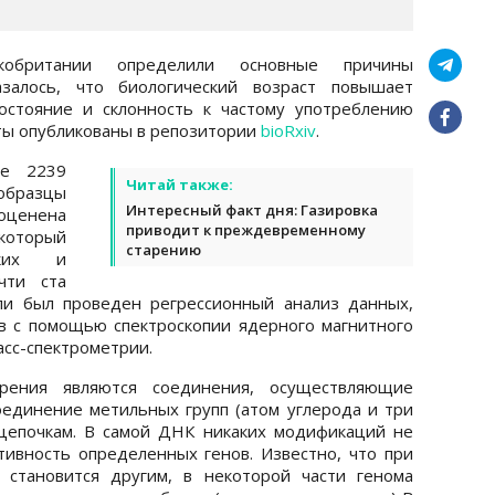
британии определили основные причины
азалось, что биологический возраст повышает
остояние и склонность к частому употреблению
оты опубликованы в репозитории
bioRxiv
.
ие 2239
Читай также:
образцы
Интересный факт дня: Газировка
оценена
приводит к преждевременному
 который
старению
ских и
чти ста
ли был проведен регрессионный анализ данных,
в с помощью спектроскопии ядерного магнитного
асс-спектрометрии.
арения являются соединения, осуществляющие
единение метильных групп (атом углерода и три
цепочкам. В самой ДНК никаких модификаций не
тивность определенных генов. Известно, что при
 становится другим, в некоторой части генома