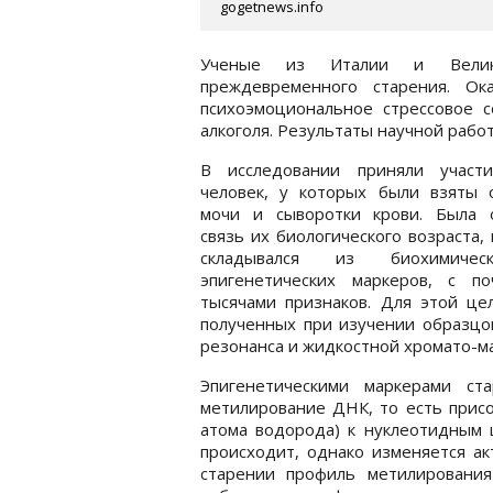
gogetnews.info
Ученые из Италии и Велико
преждевременного старения. Ок
психоэмоциональное стрессовое с
алкоголя. Результаты научной раб
В исследовании приняли участ
человек, у которых были взяты 
мочи и сыворотки крови. Была 
связь их биологического возраста,
складывался из биохимиче
эпигенетических маркеров, с по
тысячами признаков. Для этой це
полученных при изучении образцо
резонанса и жидкостной хромато-м
Эпигенетическими маркерами ст
метилирование ДНК, то есть присо
атома водорода) к нуклеотидным 
происходит, однако изменяется ак
старении профиль метилирования