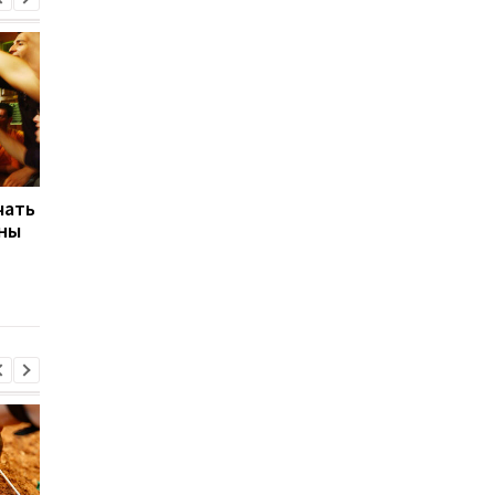
чать
Почему появляются
"Стал похож на
аны
мешки под глазами:
Симпсона": к чему
врачи назвали главные
привела алкогольна
причины
зависимость 27-лет
мужчины