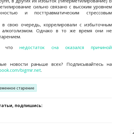
упп, в других их избыток (гиперметилирование) В
метилирование сильно связано с высоким уровнем
ожностью и посттравматическим стрессовым
, в свою очередь, коррелировали с избыточным
и алкоголизмом. Однако в то же время они не
тарением.
сь, что
недостаток сна оказался причиной
ные новости раньше всех? Подписывайтесь на
book.com/bigmir.net
.
еменное старение
татьи, подпишись: