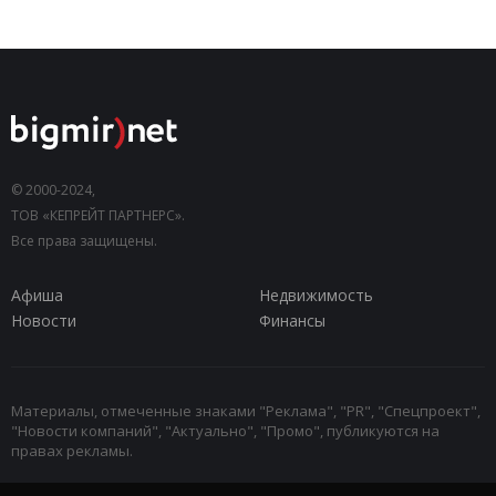
© 2000-2024,
ТОВ «КЕПРЕЙТ ПАРТНЕРС».
Все права защищены.
Афиша
Недвижимость
Новости
Финансы
Материалы, отмеченные знаками "Реклама", "PR", "Спецпроект",
"Новости компаний", "Актуально", "Промо", публикуются на
правах рекламы.