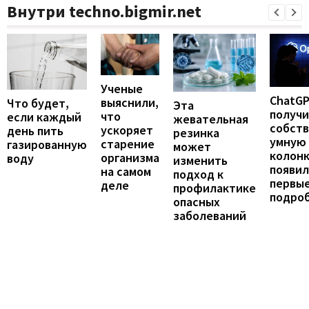
Внутри techno.bigmir.net
Ученые
ChatG
выяснили,
Что будет,
Эта
получ
что
если каждый
жевательная
собст
ускоряет
день пить
резинка
умную
старение
газированную
может
колонк
организма
воду
изменить
появил
на самом
подход к
первы
деле
профилактике
подро
опасных
заболеваний