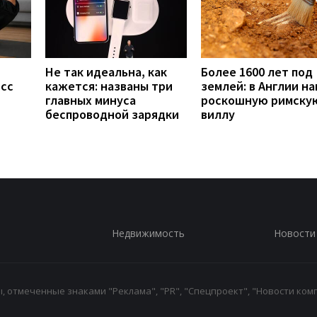
Не так идеальна, как
Более 1600 лет под
есс
кажется: названы три
землей: в Англии н
главных минуса
роскошную римску
беспроводной зарядки
виллу
Недвижимость
Новости
 отмеченные знаками "Реклама", "PR", "Спецпроект", "Новости комп