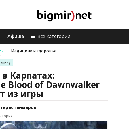
о
Афиша
Все категории
ры
Медицина и здоровье
ехнику
в Карпатах:
e Blood of Dawnwalker
т из игры
терес геймеров.
иктория