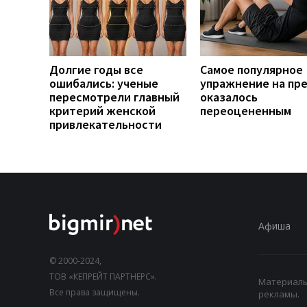
Долгие годы все
Самое популярное
ошибались: ученые
упражнение на пр
пересмотрели главный
оказалось
критерий женской
переоцененным
привлекательности
Афиша
© 2000-2024,
ТОВ «КЕПРЕЙТ ПАРТНЕРС».
Материалы,
Все права защищены.
рекламы.