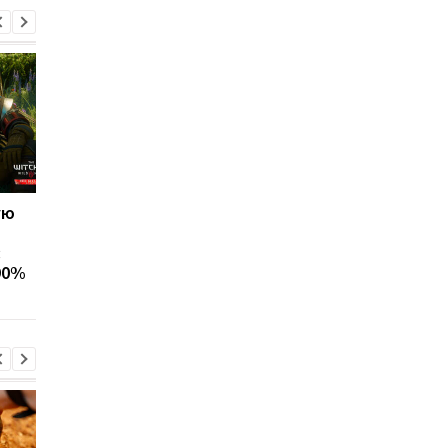
ую
"Цена надежды" для
Microsoft признала
S.T.A.L.K.E.R. 2: игроков
старое "железо"
:
снова отправят в самое
тормозом для Minecr
90%
сердце Зоны
и повысила требова