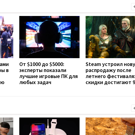
ами
От $1000 до $5000:
Steam устроил нов
ры в
эксперты показали
распродажу после
лучшие игровые ПК для
летнего фестиваля
ую
любых задач
скидки достигают 