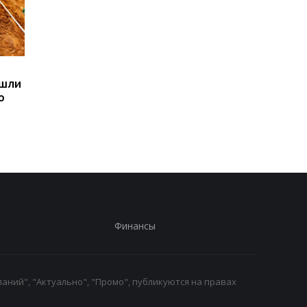
Sega превратила
Магнитные бури,
ашли
легендарные консоли в
прогноз на 6, 7, 8
ю
наручные часы: фанаты
августа: подробност
оценят
по дням
Финансы
аний", "Актуально", "Промо", публикуются на правах