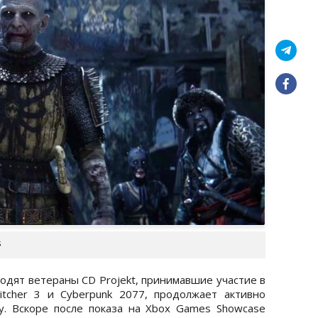
s
ходят ветераны CD Projekt, принимавшие участие в
itcher 3 и Cyberpunk 2077, продолжает активно
у. Вскоре после показа на Xbox Games Showcase