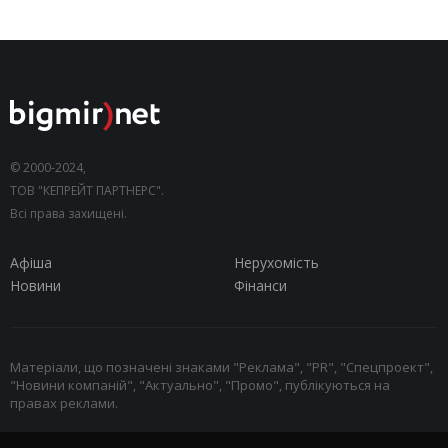
© 2000-2024,
ТОВ "КЕПРЕЙТ ПАРТНЕРС".
Всі права захищені.
Афіша
Нерухомість
Новини
Фінанси
Матеріали, що позначені знаками "Реклама", "PR", "Спецпроект",
"Новини компаній", "Актуально", "Промо", публікуються на
правах реклами.