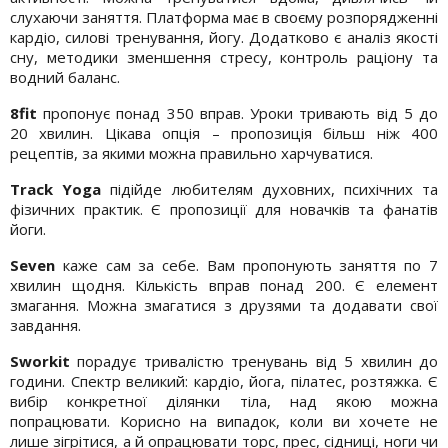
слухаючи заняття. Платформа має в своєму розпорядженні
кардіо, силові тренування, йогу. Додатково є аналіз якості
сну, методики зменшення стресу, контроль раціону та
водний баланс.
8fit
пропонує понад 350 вправ. Уроки тривають від 5 до
20 хвилин. Цікава опція – пропозиція більш ніж 400
рецептів, за якими можна правильно харчуватися.
Track Yoga
підійде любителям духовних, психічних та
фізичних практик. Є пропозиції для новачків та фанатів
йоги.
Seven
каже сам за себе. Вам пропонують заняття по 7
хвилин щодня. Кількість вправ понад 200. Є елемент
змагання. Можна змагатися з друзями та додавати свої
завдання.
Sworkit
порадує тривалістю тренувань від 5 хвилин до
години. Спектр великий: кардіо, йога, пілатес, розтяжка. Є
вибір конкретної ділянки тіла, над якою можна
попрацювати. Корисно на випадок, коли ви хочете не
лише зігрітися, а й опрацювати торс, прес, сідниці, ноги чи