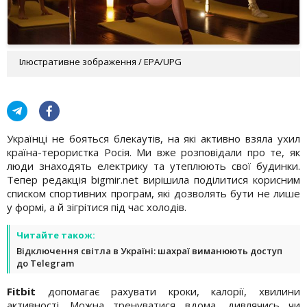
Ілюстративне зображення / EPA/UPG
Українці не бояться блекаутів, на які активно взяла ухил
країна-терористка Росія. Ми вже розповідали про те, як
люди знаходять електрику та утеплюють свої будинки.
Тепер редакція bigmir.net вирішила поділитися корисним
списком спортивних програм, які дозволять бути не лише
у формі, а й зігрітися під час холодів.
Читайте також:
Відключення світла в Україні: шахраї виманюють доступ
до Telegram
Fitbit
допомагає рахувати кроки, калорії, хвилини
активності. Можна тренуватися вдома, дивлячись чи