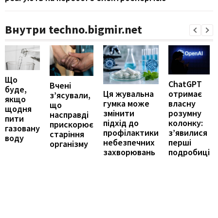
Внутри techno.bigmir.net
Що
ChatGPT
Вчені
буде,
отримає
Ця жувальна
з’ясували,
якщо
власну
гумка може
що
щодня
розумну
змінити
насправді
пити
колонку:
підхід до
прискорює
газовану
з’явилися
профілактики
старіння
воду
перші
небезпечних
організму
подробиці
захворювань