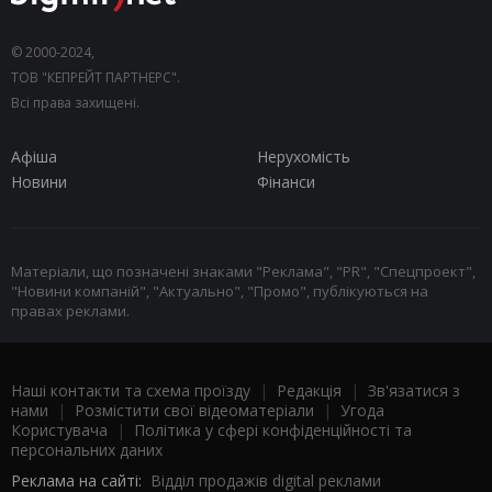
© 2000-2024,
ТОВ "КЕПРЕЙТ ПАРТНЕРС".
Всі права захищені.
Афіша
Нерухомість
Новини
Фінанси
Матеріали, що позначені знаками "Реклама", "PR", "Спецпроект",
"Новини компаній", "Актуально", "Промо", публікуються на
правах реклами.
Наші контакти та схема проїзду
|
Редакція
|
Зв'язатися з
нами
|
Розмістити свої відеоматеріали
|
Угода
Користувача
|
Політика у сфері конфіденційності та
персональних даних
Реклама на сайті:
Відділ продажів digital реклами