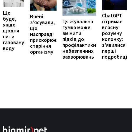
Що
ChatGPT
Вчені
буде,
отримає
Ця жувальна
з’ясували,
якщо
власну
гумка може
що
щодня
розумну
змінити
насправді
пити
колонку:
підхід до
прискорює
газовану
з’явилися
профілактики
старіння
воду
перші
небезпечних
організму
подробиці
захворювань