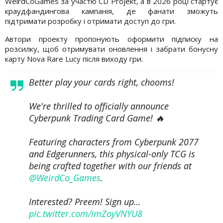
WeirdCoGames за участю CD Projekt, а в 2026 році стартує
краудфандингова кампанія, де фанати зможуть
підтримати розробку і отримати доступ до гри.
Автори проекту пропонують оформити підписку на
розсилку, щоб отримувати оновлення і забрати бонусну
карту Nova Rare Lucy після виходу гри.
Better play your cards right, chooms!
We're thrilled to officially announce
Cyberpunk Trading Card Game! 🔥
Featuring characters from Cyberpunk 2077
and Edgerunners, this physical-only TCG is
being crafted together with our friends at
@WeirdCo_Games
.
Interested? Preem! Sign up…
pic.twitter.com/imZoyVNYU8