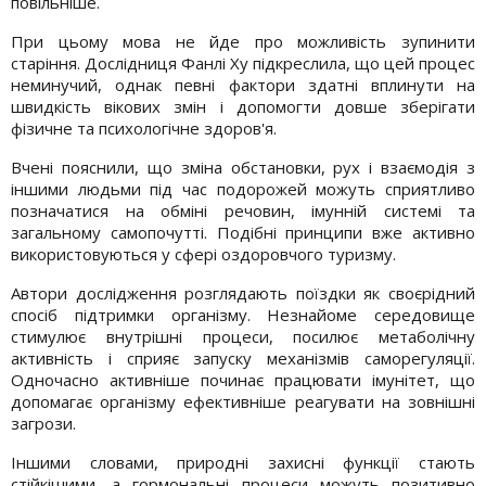
повільніше.
При цьому мова не йде про можливість зупинити
старіння. Дослідниця Фанлі Ху підкреслила, що цей процес
неминучий, однак певні фактори здатні вплинути на
швидкість вікових змін і допомогти довше зберігати
фізичне та психологічне здоров'я.
Вчені пояснили, що зміна обстановки, рух і взаємодія з
іншими людьми під час подорожей можуть сприятливо
позначатися на обміні речовин, імунній системі та
загальному самопочутті. Подібні принципи вже активно
використовуються у сфері оздоровчого туризму.
Автори дослідження розглядають поїздки як своєрідний
спосіб підтримки організму. Незнайоме середовище
стимулює внутрішні процеси, посилює метаболічну
активність і сприяє запуску механізмів саморегуляції.
Одночасно активніше починає працювати імунітет, що
допомагає організму ефективніше реагувати на зовнішні
загрози.
Іншими словами, природні захисні функції стають
стійкішими, а гормональні процеси можуть позитивно