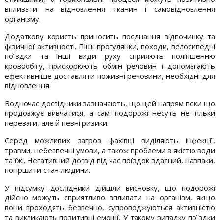
впливати на відновлення тканин і самовідновлення
організму.
Додаткову користь приносить поєднання відпочинку та
фізичної активності. Піші прогулянки, походи, велосипедні
поїздки та інші види руху сприяють поліпшенню
кровообігу, прискорюють обмін речовин і допомагають
ефективніше доставляти поживні речовини, необхідні для
відновлення.
Водночас дослідники зазначають, що цей напрям поки що
продовжує вивчатися, а самі подорожі несуть не тільки
переваги, але й певні ризики.
Серед можливих загроз фахівці виділяють інфекції,
травми, небезпечні умови, а також проблеми з якістю води
та їжі. Негативний досвід під час поїздок здатний, навпаки,
погіршити стан людини.
У підсумку дослідники дійшли висновку, що подорожі
дійсно можуть сприятливо впливати на організм, якщо
вони проходять безпечно, супроводжуються активністю
та викликають позитивні емоції. У такому випадку поїздки