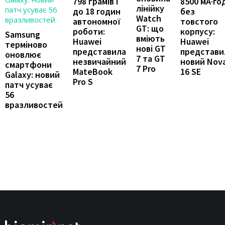
798 грамів і
8500 мА·го
лінійку
до 18 годин
без
Watch
автономної
товстого
GT: що
роботи:
корпусу:
Samsung
вміють
Huawei
Huawei
терміново
нові GT
представила
представи
оновлює
7 та GT
незвичайний
новий Nov
смартфони
7 Pro
MateBook
16 SE
Galaxy: новий
Pro S
патч усуває
56
вразливостей