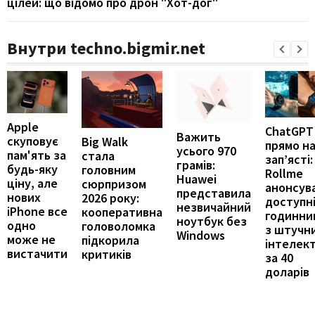
цілей: що відомо про дрон "Хот-дог"
Внутри techno.bigmir.net
Apple
ChatGPT
Важить
скуповує
Big Walk
прямо н
усього 970
пам'ять за
стала
зап’ясті:
грамів:
будь-яку
головним
Rollme
Huawei
ціну, але
сюрпризом
анонсув
представила
нових
2026 року:
доступн
незвичайний
iPhone все
кооперативна
годинни
ноутбук без
одно
головоломка
з штучн
Windows
може не
підкорила
інтелек
вистачити
критиків
за 40
доларів