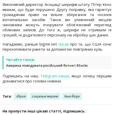
Виконавчий директор Асоціації шерифів штату Пітер Кехо
вважає, що буде порушено Другу поправку, яка гарантує
громадянам право на вільне зберігання та носіння
вогнепальних засобів. Також він упевнений: місцеві
чиновники можуть ігнорувати обов'язковий перегляд
облікових записів. До того ж, шерифи не отримали ні
грошей, ні додаткового персоналу на обробку цих даних.
Нагадаємо, раніше bigmir.net
писав
про те, що США хоче
перехоплювати ракети за допомогою повітряних куль.
Читайте також:
Америка ліквідувала російський ботнет RSocks
Підпишись на наш
Telegram-канал
, якщо хочеш першим
дізнаватися про головні новини.
Теги:
зброя
соціальні мережі
Нью-Йорк
Не пропусти інші цікаві статті, підпишись: