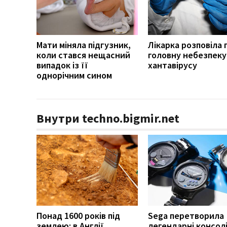
Мати міняла підгузник,
Лікарка розповіла 
коли стався нещасний
головну небезпеку
випадок із її
хантавірусу
однорічним сином
Внутри techno.bigmir.net
Понад 1600 років під
Sega перетворила
землею: в Англії
легендарні консолі