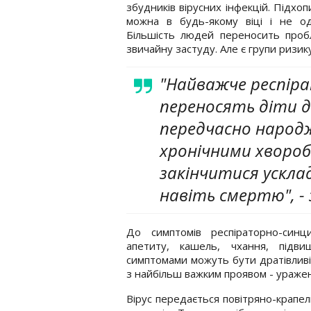
збудників вірусних інфекцій. Підхоп
можна в будь-якому віці і не од
Більшість людей переносить проб
звичайну застуду. Але є групи ризику
"Найважче респіра
переносять діти до
передчасно народже
хронічними хвороб
закінчитися ускла
навіть смертю", -
До симптомів респіраторно-синц
апетиту, кашель, чхання, підв
симптомами можуть бути дратівливі
з найбільш важким проявом - уражен
Вірус передається повітряно-крапе