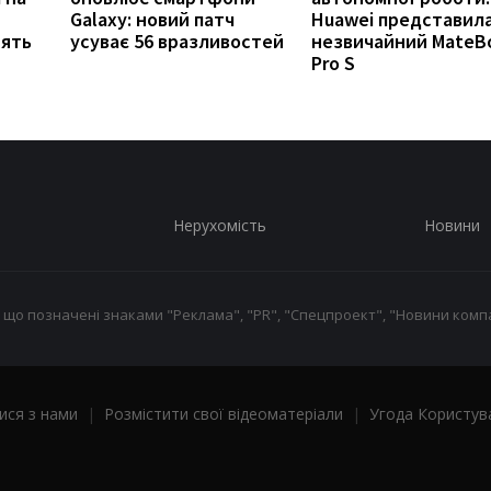
Galaxy: новий патч
Huawei представил
нять
усуває 56 вразливостей
незвичайний MateB
Pro S
Нерухомість
Новини
 що позначені знаками "Реклама", "PR", "Спецпроект", "Новини компа
ися з нами
|
Розмістити свої відеоматеріали
|
Угода Користув