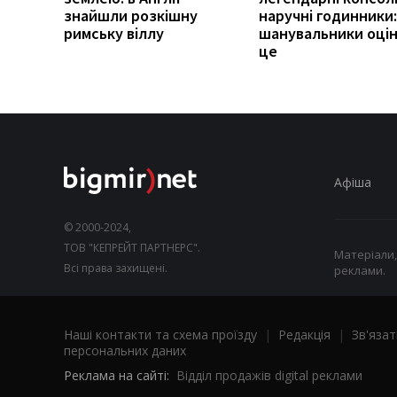
знайшли розкішну
наручні годинники:
римську віллу
шанувальники оці
це
Афіша
© 2000-2024,
ТОВ "КЕПРЕЙТ ПАРТНЕРС".
Матеріали,
Всі права захищені.
реклами.
Наші контакти та схема проїзду
|
Редакція
|
Зв'язат
персональних даних
Реклама на сайті:
Відділ продажів digital реклами