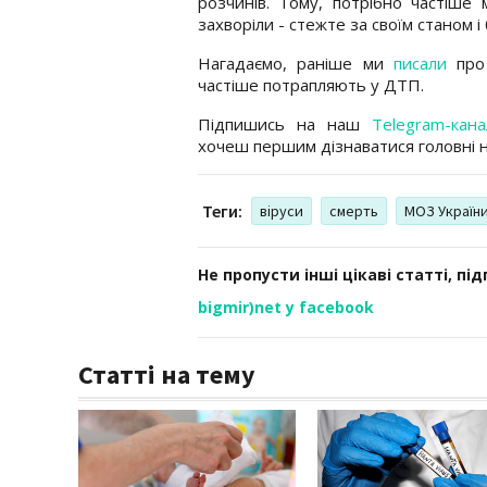
розчинів. Тому, потрібно частіше
захворіли - стежте за своїм станом і 
Нагадаємо, раніше ми
писали
про 
частіше потрапляють у ДТП.
Підпишись на наш
Telegram-кана
хочеш першим дізнаватися головні 
Теги:
віруси
смерть
МОЗ Україн
Не пропусти інші цікаві статті, пі
bigmir)net у facebook
Статті на тему