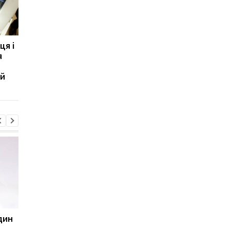
ця і
Крижана знахідка з
Коли робота важлив
я
Румунії: бактерія, яка
за людину: програмі
пережила тисячоліття,
помер, отримуючи
ій
кидає виклик медицині
службові повідомле
в реанімації
один
Huawei оновила лінійку
8500 мА·год без
Watch GT: що вміють
товстого корпусу: