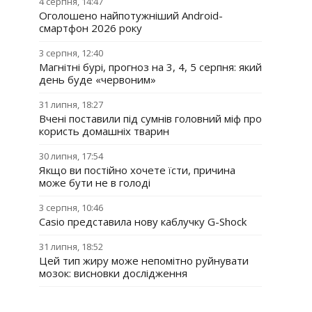
4 серпня, 14:47
Оголошено найпотужніший Android-
смартфон 2026 року
3 серпня, 12:40
Магнітні бурі, прогноз на 3, 4, 5 серпня: який
день буде «червоним»
31 липня, 18:27
Вчені поставили під сумнів головний міф про
користь домашніх тварин
30 липня, 17:54
Якщо ви постійно хочете їсти, причина
може бути не в голоді
3 серпня, 10:46
Casio представила нову каблучку G-Shock
31 липня, 18:52
Цей тип жиру може непомітно руйнувати
мозок: висновки дослідження