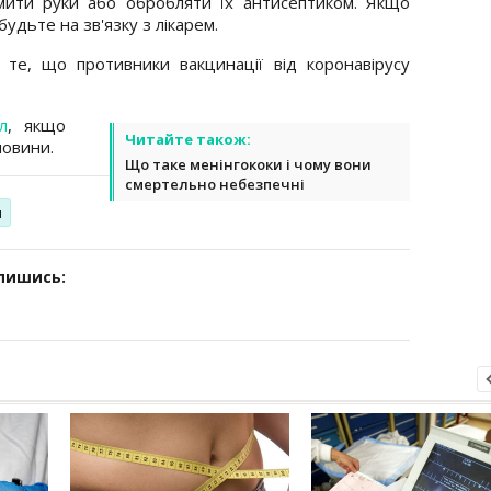
 мити руки або обробляти їх антисептиком. Якщо
будьте на зв'язку з лікарем.
те, що противники вакцинації від коронавірусу
л
, якщо
Читайте також:
новини.
Що таке менінгококи і чому вони
смертельно небезпечні
и
дпишись: