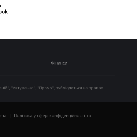
а
нові GT 7 та GT 7 Pro
Huawei представила
ook
новий Nova 16 SE
Фінанси
ній", "Актуально", "Промо", публікуються на правах
ача
|
Політика у сфері конфіденційності та