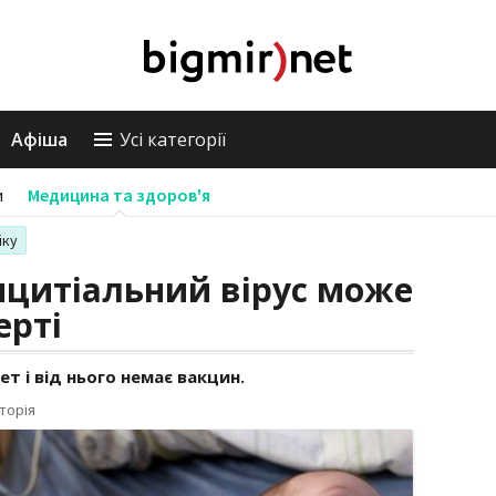
Афіша
Усі категорії
и
Медицина та здоров'я
іку
нцитіальний вірус може
ерті
ет і від нього немає вакцин.
торія