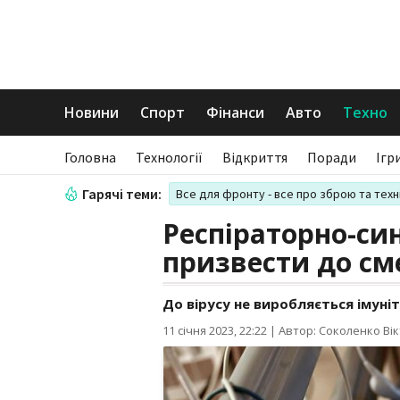
Новини
Спорт
Фінанси
Авто
Техно
Головна
Технології
Відкриття
Поради
Ігр
Гарячі теми:
Все для фронту - все про зброю та техн
Респіраторно-си
призвести до см
До вірусу не виробляється імуніт
11 січня 2023, 22:22
|
Автор: Соколенко Вік