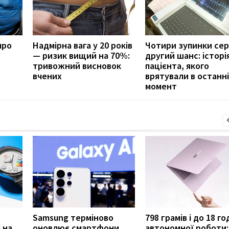
про
Надмірна вага у 20 років
Чотири зупинки сер
— ризик вищий на 70%:
другий шанс: історі
тривожний висновок
пацієнта, якого
вчених
врятували в останн
момент
Samsung терміново
798 грамів і до 18 г
 на
оновлює смартфони
автономної роботи: