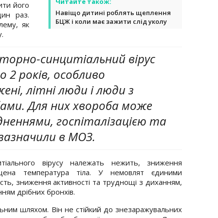
Читайте також:
ити його
Навіщо дитині роблять щеплення
ин раз.
БЦЖ і коли має зажити слід уколу
лему, як
.
торно-синцитіальний вірус
 2 років, особливо
ні, літні люди і люди з
ами. Для них хвороба може
дненнями, госпіталізацією та
 зазначили в МОЗ.
итіального вірусу належать нежить, зниження
ищена температура тіла. У немовлят єдиними
сть, зниження активності та труднощі з диханням,
ням дрібних бронхів.
льним шляхом. Він не стійкий до знезаражувальних