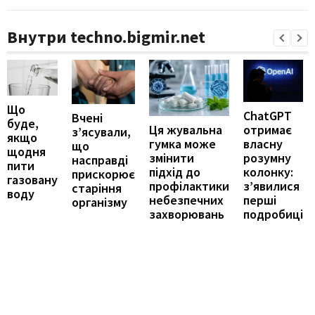
Внутри techno.bigmir.net
Що
ChatGPT
Вчені
буде,
отримає
Ця жувальна
з’ясували,
якщо
власну
гумка може
що
щодня
розумну
змінити
насправді
пити
колонку:
підхід до
прискорює
газовану
з’явилися
профілактики
старіння
воду
перші
небезпечних
організму
подробиці
захворювань