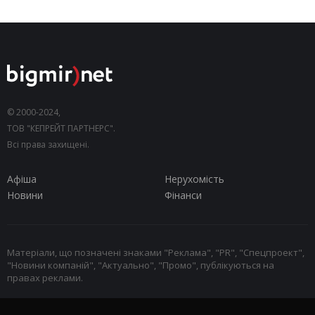
© 2000-2024,
ТОВ "КЕПРЕЙТ ПАРТНЕРС".
Всі права захищені.
Афіша
Нерухомість
Новини
Фінанси
Матеріали, що позначені знаками "Реклама", "PR", "Спецпроект",
"Новини компаній", "Актуально", "Промо", публікуються на
правах реклами.