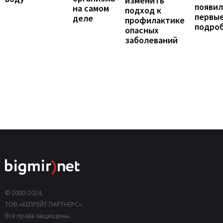
изменить
появил
на самом
подход к
первы
деле
профилактике
подро
опасных
заболеваний
© 2000-2024,
ТОВ «КЕПРЕЙТ ПАРТНЕРС».
Все права защищены.