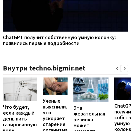
ChatGPT получит собственную умную колонку:
появились первые подробности
Внутри techno.bigmir.net
Ученые
ChatG
выяснили,
Что будет,
Эта
получ
что
если каждый
жевательная
собст
ускоряет
день пить
резинка
умную
старение
газированную
может
колонк
организма
воду