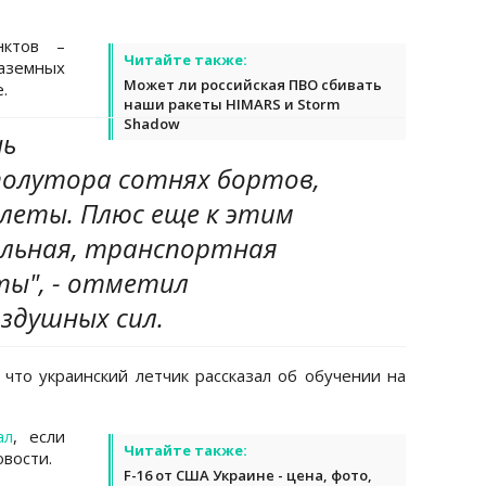
нктов –
Читайте также:
наземных
Может ли российская ПВО сбивать
.
наши ракеты HIMARS и Storm
Shadow
чь
полутора сотнях бортов,
олеты. Плюс еще к этим
льная, транспортная
ты", - отметил
здушных сил.
 что украинский летчик рассказал об обучении на
ал
, если
Читайте также:
вости.
F-16 от США Украине - цена, фото,