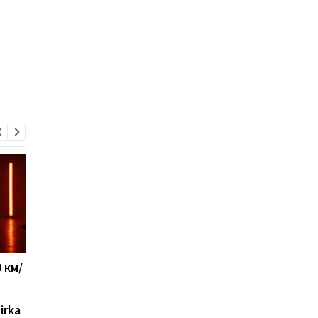
 км/
Новый украинский ЗРК
Apple скупает памят
"Риф" уже защищает
любой цене, но нов
небо: появились
iPhone все равно мо
irka
подробности
не хватить