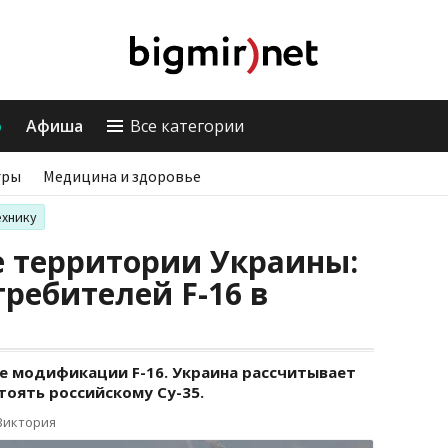
о
Афиша
Все категории
гры
Медицина и здоровье
ехнику
 территории Украины:
требителей F-16 в
ые модификации F-16. Украина рассчитывает
тоять российскому Су-35.
Виктория