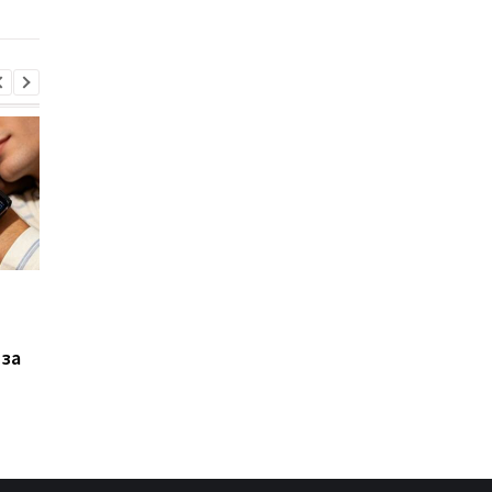
Xiaomi выпустила Redmi
Фанаты GTA 6
17, но новый смартфон
дождались: Rockstar
оказался хуже
раскрыла дату
 за
предыдущей модели
большого показа и
удивила местом
премьеры