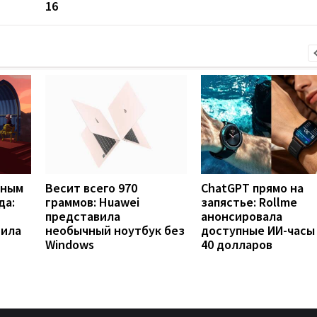
16
вным
Весит всего 970
ChatGPT прямо на
да:
граммов: Huawei
запястье: Rollme
представила
анонсировала
рила
необычный ноутбук без
доступные ИИ-часы
Windows
40 долларов