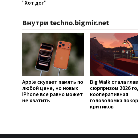
"Хот дог"
Внутри techno.bigmir.net
Apple скупает память по
Big Walk стала гла
любой цене, но новых
сюрпризом 2026 го
iPhone все равно может
кооперативная
не хватить
головоломка поко
критиков