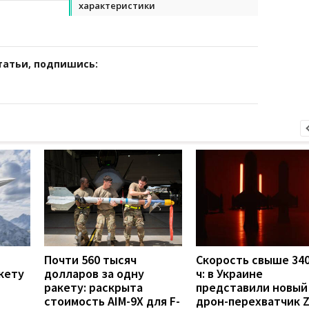
характеристики
татьи, подпишись:
Почти 560 тысяч
Скорость свыше 340
кету
долларов за одну
ч: в Украине
ракету: раскрыта
представили новый
стоимость AIM-9X для F-
дрон-перехватчик Z