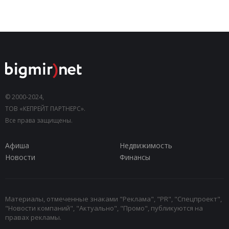
© 2000-2024,
ТОВ «КЕПРЕЙТ ПАРТНЕРС».
Все права защищены.
Афиша
Недвижимость
Новости
Финансы
Материалы, отмеченные знаками "Реклама", "PR", "Спецпроект",
"Новости компаний", "Актуально", "Промо", публикуются на
правах рекламы.