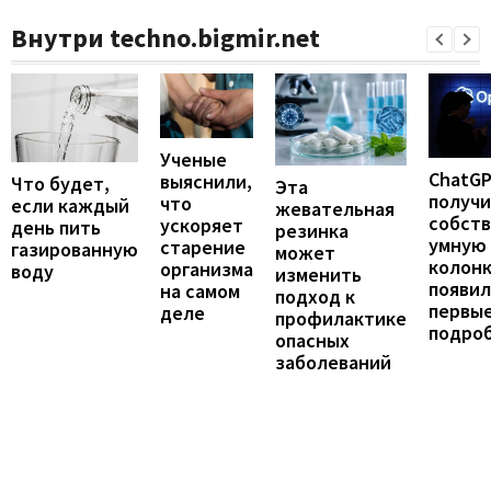
Внутри techno.bigmir.net
Ученые
ChatG
выяснили,
Что будет,
Эта
получ
что
если каждый
жевательная
собст
ускоряет
день пить
резинка
умную
старение
газированную
может
колонк
организма
воду
изменить
появил
на самом
подход к
первы
деле
профилактике
подро
опасных
заболеваний