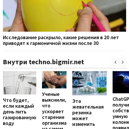
Исследование раскрыло, какие решения в 20 лет
приводят к гармоничной жизни после 30
Внутри techno.bigmir.net
Ученые
ChatG
выяснили,
Что будет,
Эта
получ
что
если каждый
жевательная
собст
ускоряет
день пить
резинка
умную
старение
газированную
может
колонк
организма
воду
изменить
появил
на самом