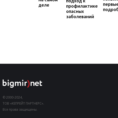
подход к
первы
деле
профилактике
подро
опасных
заболеваний
© 2000-2024,
ТОВ «КЕПРЕЙТ ПАРТНЕРС».
Все права защищены.