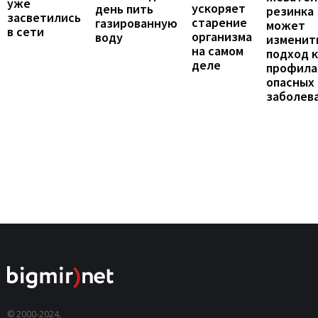
уже
ускоряет
день пить
резинка
засветились
старение
газированную
может
в сети
организма
воду
изменит
на самом
подход к
деле
профила
опасных
заболев
© 2000-2024,