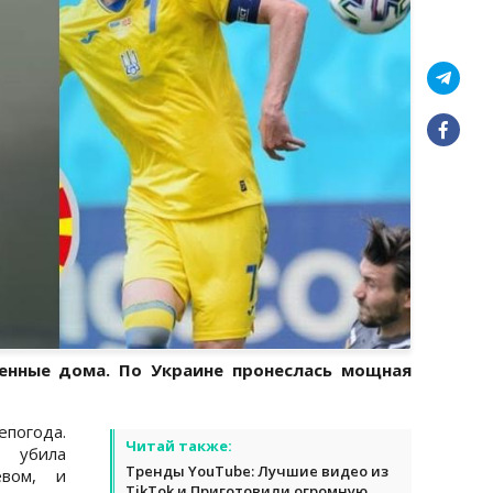
енные дома. По Украине пронеслась мощная
епогода.
Читай также:
я убила
Тренды YouTube: Лучшие видео из
вом, и
TikTok и Приготовили огромную