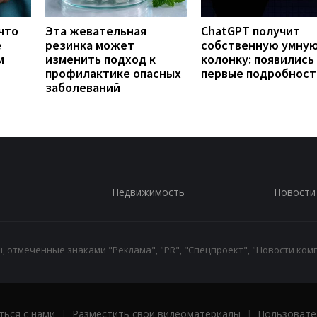
что
Эта жевательная
ChatGPT получит
е
резинка может
собственную умну
м
изменить подход к
колонку: появились
профилактике опасных
первые подробност
заболеваний
Недвижимость
Новости
 отмеченные знаками "Реклама", "PR", "Спецпроект", "Новости комп
ться с нами
|
Разместить свои видеоматериалы
|
Пользовате