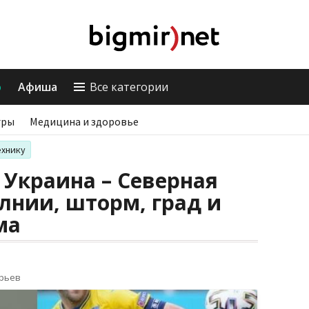
о
Афиша
Все категории
гры
Медицина и здоровье
ехнику
 Украина – Северная
лнии, шторм, град и
ма
орьев