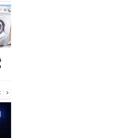
Что выдержит
Сколько человек
й
бронежилет из
выдержат волосы
ы
замороженных газет:
человека:
Эксперименты
Эксперименты