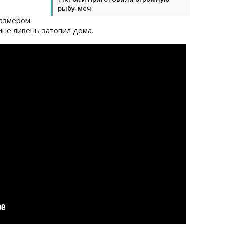
рыбу-меч
размером
ине ливень затопил дома.