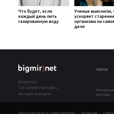
Что будет, если
Ученые выяснили, 
каждый день пить
ускоряет старени
газированную воду
организма на само
деле
Афиша
© 2000-2024,
ТОВ «КЕПРЕЙТ ПАРТНЕРС».
Материалы,
Все права защищены.
рекламы.
Наши контакты и схема проезда
|
Редакция
|
Связа