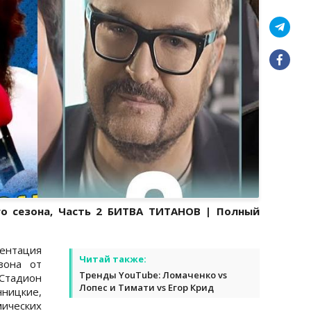
го сезона, Часть 2 БИТВА ТИТАНОВ | Полный
зентация
Читай также:
зона от
Тренды YouTube: Ломаченко vs
Стадион
Лопес и Тимати vs Егор Крид
ницкие,
ических