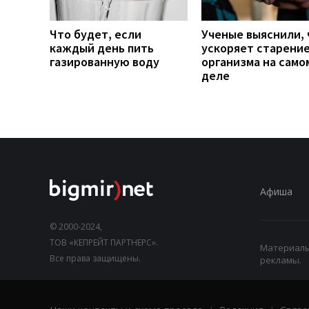
Что будет, если
Ученые выяснили, 
каждый день пить
ускоряет старени
газированную воду
организма на само
деле
Афиша
© 2000-2024,
ТОВ «КЕПРЕЙТ ПАРТНЕРС».
Материалы,
Все права защищены.
рекламы.