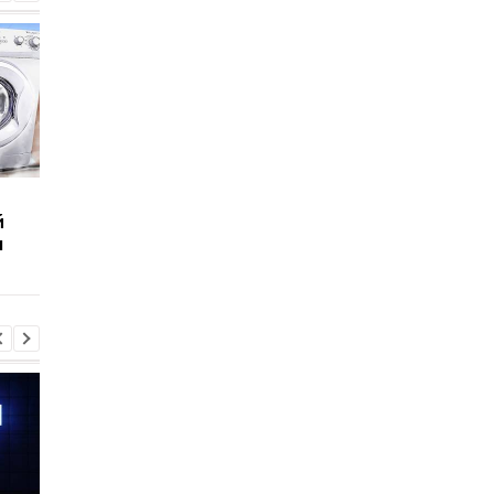
Что выдержит
Сколько человек
й
бронежилет из
выдержат волосы
ы
замороженных газет:
человека:
Эксперименты
Эксперименты