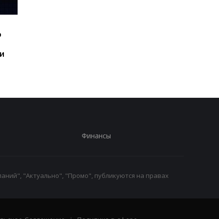
Шесть смартфонов за
Назван самый люби
ю
год: Nothing готовит
iPhone пользователе
самый масштабный
и это не новый флаг
и
запуск в своей истории
Финансы
аний", "Актуально", "Промо", публикуются на правах