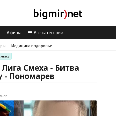
о
Афиша
Все категории
гры
Медицина и здоровье
ехнику
 Лига Смеха - Битва
у - Пономарев
орьев