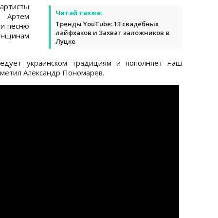
артисты
Читай также:
, Артем
Тренды YouTube: 13 свадебных
ли песню
лайфхаков и Захват заложников в
женщинам
Луцке
ледует украинском традициям и пополняет наш
тметил Александр Пономарев.