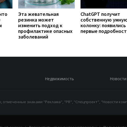
что
Эта жевательная
ChatGPT получит
е
резинка может
собственную умну
м
изменить подход к
колонку: появились
профилактике опасных
первые подробност
заболеваний
Недвижимость
Новости
 отмеченные знаками "Реклама", "PR", "Спецпроект", "Новости комп