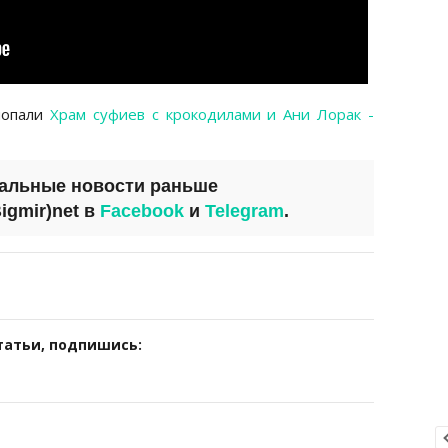
попали
Храм суфиев с крокодилами и Ани Лорак -
уальные новости раньше
igmir)net
в
Facebook
и
Telegram
.
татьи, подпишись: