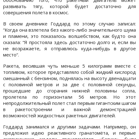
обоснованию того, что ракетный двигатель может
развивать тягу, которой будет достаточно для
совершения полета в космос.
В своем дневнике Годдард по этому случаю записал:
“Когда она взлетела без какого-либо значительного шума
и пламени, это показалось волшебством, как будто она
сказала: “Я простояла здесь достаточно долго и, если вы
не возражаете, я отправлюсь куда-нибудь в другое
место“.
Ракета, весившая чуть меньше 5 килограмм вместе с
топливом, которое представляло собой жидкий кислород
смешанный с бензином, поднялась на высоту двенадцати
с половиной метров и за две с половиной секунды,
прошедшие до сгорания нижней половины сопла,
пролетела по горизонтали 56 метров. Но этот
непродолжительный полет стал первым гигантским шагом
в ракетостроении и важной демонстрацией
возможностей жидкостных ракетных двигателей.
Годдард занимался и другими задачами. Например, он
предложил идею реактивного гранатомёта, и первые