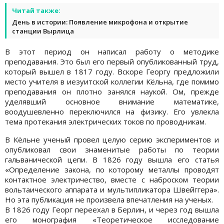
Читай также:
День в истории: Появление микрофона и открытие
станции Вырлица
В этот период он написал работу о методике
преподавания. Это был его первый опубликованный труд,
который вышел в 1817 году. Вскоре Георгу предложили
место учителя в иезуитской коллегии Кёльна, где помимо
преподавания он плотно занялся наукой. Ом, прежде
уделявший основное внимание математике,
воодушевленно переключился на физику. Его увлекла
тема протекания электрических токов по проводникам.
В Кёльне ученый провел целую серию экспериментов и
опубликовал свои знаменитые работы по теории
гальванической цепи. В 1826 году вышла его статья
«Определение закона, по которому металлы проводят
контактное электричество, вместе с наброском теории
вольтаического аппарата и мультипликатора Швейггера».
Но эта публикация не произвела впечатления на ученых.
В 1826 году Георг переехал в Берлин, и через год вышла
его монография «Теоретическое исследование