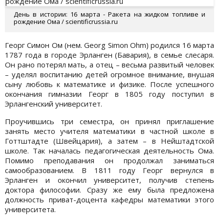
День в истории: 16 марта - Ракета на жидком топливе и
рождение Ома / scientificrussia.ru
Георг Симон Ом (нем. Georg Simon Ohm) родился 16 марта
1787 года в городе Эрланген (Бавария), в семье слесаря.
Он рано потерял мать, а отец – весьма развитый человек
– уделял воспитанию детей огромное внимание, внушая
сыну любовь к математике и физике. После успешного
окончания гимназии Георг в 1805 году поступил в
Эрлангенский университет.
Проучившись три семестра, он принял приглашение
занять место учителя математики в частной школе в
Готтштадте (Швейцария), а затем – в Нейштадтской
школе. Так началась педагогическая деятельность Ома.
Помимо преподавания он продолжал заниматься
самообразованием. В 1811 году Георг вернулся в
Эрланген и окончил университет, получив степень
доктора философии. Сразу же ему была предложена
должность приват-доцента кафедры математики этого
университета.