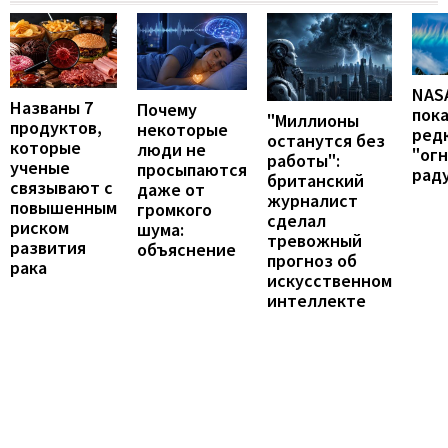
NAS
Названы 7
Почему
пок
"Миллионы
продуктов,
некоторые
ред
останутся без
которые
люди не
"ог
работы":
ученые
просыпаются
рад
британский
связывают с
даже от
журналист
повышенным
громкого
сделал
риском
шума:
тревожный
развития
объяснение
прогноз об
рака
искусственном
интеллекте