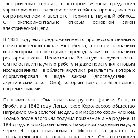
электрических цепей», в которой ученый предложил
характеризовать электрические свойства проводника его
сопротивлением и ввел этот термин в научный обиход.
Он экспериментально открыл основной закон
электрической цепи.
В 1833 году ему предложили место профессора физики в
политехнической школе Нюрнберга, а вскоре назначили
инспектором по методике преподавания и назначили
ректором школы. Несмотря на большую загруженность,
Ом не оставил научную работу и даже приступил к новым
исследованиям – в области акустики, результаты которых
сформулировал в виде закона (впоследствии –
акустический закон Ома), который также не был принят
современниками.
Первыми закон Ома признали русские физики Ленц и
Якоби, а в 1842 году Лондонское Королевское общество
наградило Ома золотой медалью и избрало своим членом.
Только после этого Ом получил признание и на родине. В
1845 году его избрали членом Баварской академии наук, а
через 4 года пригласили в Мюнхен на должность
экстраординарного профессора, где Ом продолжил