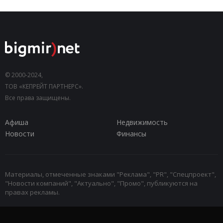
© 2000-2024,
ТОВ «КЕПРЕЙТ ПАРТНЕРС».
Все права защищены.
Афиша
Недвижимость
Новости
Финансы
Материалы, отмеченные знаками "Реклама", "PR", "Спецпроект",
"Новости компаний", "Актуально", "Промо", публикуются на
правах рекламы.