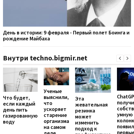
День в истории: 9 февраля - Первый полет Боинга и
рождение Майбаха
Внутри techno.bigmir.net
Ученые
ChatG
выяснили,
Что будет,
Эта
получ
что
если каждый
жевательная
собст
ускоряет
день пить
резинка
умную
старение
газированную
может
колонк
организма
воду
изменить
появил
на самом
подход к
первы
деле